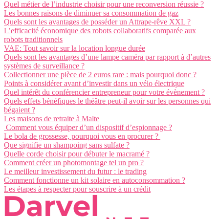
Quel métier de l’industrie choisir pour une reconversion réussie ?
Les bonnes raisons de diminuer sa consommation de gaz
Quels sont les avantages de posséder un Attrape-rêve XXL ?
L’efficacité économique des robots collaboratifs comparée aux
robots traditionnels
VAE: Tout savoir sur la location longue durée
Quels sont les avantages d’une lampe caméra par rapport à d’autres
systèmes de surveillance ?
Collectionner une pièce de 2 euros rare : mais pourquoi donc ?
Points à considérer avant d’investir dans un vélo électrique
Quel intérêt du conférencier entrepreneur pour votre évènement ?
Quels effets bénéfiques le théâtre peut-il avoir sur les personnes qui
bégaient ?
Les maisons de retraite à Malte
Comment vous équiper d’un dispositif d’espionnage ?
Le bola de grossesse, pourquoi vous en procurer ?
Que signifie un shampoing sans sulfate ?
Quelle corde choisir pour débuter le macramé ?
Comment créer un photomontage tel un pro ?
Le meilleur investissement du futur : le trading
Comment fonctionne un kit solaire en autoconsommation ?
Les étapes à respecter pour souscrire à un crédit