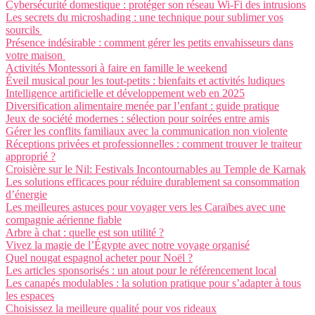
Cybersécurité domestique : protéger son réseau Wi-Fi des intrusions
Les secrets du microshading : une technique pour sublimer vos
sourcils
Présence indésirable : comment gérer les petits envahisseurs dans
votre maison
Activités Montessori à faire en famille le weekend
Éveil musical pour les tout-petits : bienfaits et activités ludiques
Intelligence artificielle et développement web en 2025
Diversification alimentaire menée par l’enfant : guide pratique
Jeux de société modernes : sélection pour soirées entre amis
Gérer les conflits familiaux avec la communication non violente
Réceptions privées et professionnelles : comment trouver le traiteur
approprié ?
Croisière sur le Nil: Festivals Incontournables au Temple de Karnak
Les solutions efficaces pour réduire durablement sa consommation
d’énergie
Les meilleures astuces pour voyager vers les Caraïbes avec une
compagnie aérienne fiable
Arbre à chat : quelle est son utilité ?
Vivez la magie de l’Égypte avec notre voyage organisé
Quel nougat espagnol acheter pour Noël ?
Les articles sponsorisés : un atout pour le référencement local
Les canapés modulables : la solution pratique pour s’adapter à tous
les espaces
Choisissez la meilleure qualité pour vos rideaux