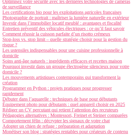
Optimisez votre sécurité avec les dernières technologies de caméras
de surveillance
Les certifications bio pour les exploitations agricoles françaises
Photographie de portrait : maîtriser la lumière naturelle en extérieur
Investir dans l’immobilier locatif meublé : avantages et fiscalité
Entretien préventif des véhicules électriques : ce qu’il faut savoir
Comment réussir la cuisson parfaite d’un risotto crémeux
Stop-loss vs. stop limit – quelle stratégie choisir pour la gestion du
risque ?
Les ustensiles indispensables pour une cuisine professionnelle à
domicile
Soins anti-âge naturels : ingrédients efficaces et recettes maison
Pourquoi investir dans un groupe électrogène silencieux pour votre
domicile ?
Les mouvements artistiques contemporains qui transforment la
création
Programmer en Python : projets pratiques pour progresser
rapidement
Débuter dans l’aquarelle : techniques de base pour débutants
Équipement photo pour débutants : quel appareil choisir en 2025
Rédiger un CV percutant qui retient l’attention des recruteurs
Pédagogies alternatives : Montessori, Freinet et Steiner comparées
Comportement félin : décrypter les signaux de votre chat
Adopter un chien de refuge : préparation et adaptation
Monétiser son blog : stratégies rentables pour créateurs de contenu