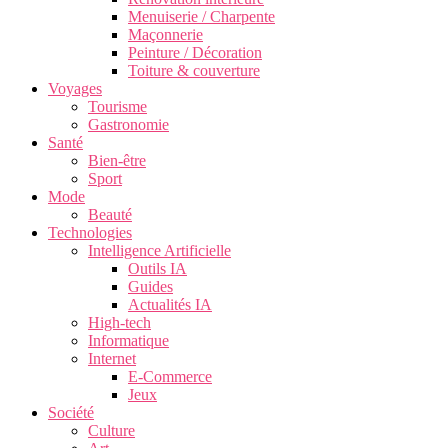
Menuiserie / Charpente
Maçonnerie
Peinture / Décoration
Toiture & couverture
Voyages
Tourisme
Gastronomie
Santé
Bien-être
Sport
Mode
Beauté
Technologies
Intelligence Artificielle
Outils IA
Guides
Actualités IA
High-tech
Informatique
Internet
E-Commerce
Jeux
Société
Culture