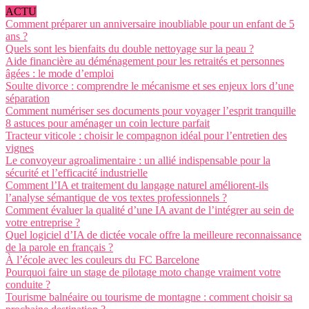
ACTU
Comment préparer un anniversaire inoubliable pour un enfant de 5
ans ?
Quels sont les bienfaits du double nettoyage sur la peau ?
Aide financière au déménagement pour les retraités et personnes
âgées : le mode d’emploi
Soulte divorce : comprendre le mécanisme et ses enjeux lors d’une
séparation
Comment numériser ses documents pour voyager l’esprit tranquille
8 astuces pour aménager un coin lecture parfait
Tracteur viticole : choisir le compagnon idéal pour l’entretien des
vignes
Le convoyeur agroalimentaire : un allié indispensable pour la
sécurité et l’efficacité industrielle
Comment l’IA et traitement du langage naturel améliorent-ils
l’analyse sémantique de vos textes professionnels ?
Comment évaluer la qualité d’une IA avant de l’intégrer au sein de
votre entreprise ?
Quel logiciel d’IA de dictée vocale offre la meilleure reconnaissance
de la parole en français ?
À l’école avec les couleurs du FC Barcelone
Pourquoi faire un stage de pilotage moto change vraiment votre
conduite ?
Tourisme balnéaire ou tourisme de montagne : comment choisir sa