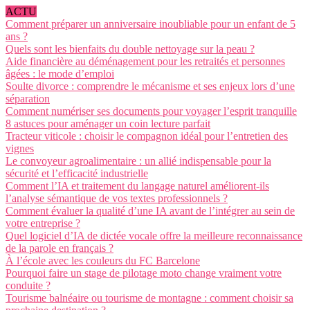
ACTU
Comment préparer un anniversaire inoubliable pour un enfant de 5
ans ?
Quels sont les bienfaits du double nettoyage sur la peau ?
Aide financière au déménagement pour les retraités et personnes
âgées : le mode d’emploi
Soulte divorce : comprendre le mécanisme et ses enjeux lors d’une
séparation
Comment numériser ses documents pour voyager l’esprit tranquille
8 astuces pour aménager un coin lecture parfait
Tracteur viticole : choisir le compagnon idéal pour l’entretien des
vignes
Le convoyeur agroalimentaire : un allié indispensable pour la
sécurité et l’efficacité industrielle
Comment l’IA et traitement du langage naturel améliorent-ils
l’analyse sémantique de vos textes professionnels ?
Comment évaluer la qualité d’une IA avant de l’intégrer au sein de
votre entreprise ?
Quel logiciel d’IA de dictée vocale offre la meilleure reconnaissance
de la parole en français ?
À l’école avec les couleurs du FC Barcelone
Pourquoi faire un stage de pilotage moto change vraiment votre
conduite ?
Tourisme balnéaire ou tourisme de montagne : comment choisir sa