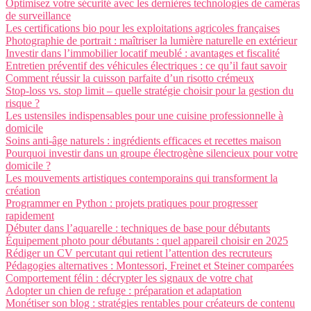
Optimisez votre sécurité avec les dernières technologies de caméras
de surveillance
Les certifications bio pour les exploitations agricoles françaises
Photographie de portrait : maîtriser la lumière naturelle en extérieur
Investir dans l’immobilier locatif meublé : avantages et fiscalité
Entretien préventif des véhicules électriques : ce qu’il faut savoir
Comment réussir la cuisson parfaite d’un risotto crémeux
Stop-loss vs. stop limit – quelle stratégie choisir pour la gestion du
risque ?
Les ustensiles indispensables pour une cuisine professionnelle à
domicile
Soins anti-âge naturels : ingrédients efficaces et recettes maison
Pourquoi investir dans un groupe électrogène silencieux pour votre
domicile ?
Les mouvements artistiques contemporains qui transforment la
création
Programmer en Python : projets pratiques pour progresser
rapidement
Débuter dans l’aquarelle : techniques de base pour débutants
Équipement photo pour débutants : quel appareil choisir en 2025
Rédiger un CV percutant qui retient l’attention des recruteurs
Pédagogies alternatives : Montessori, Freinet et Steiner comparées
Comportement félin : décrypter les signaux de votre chat
Adopter un chien de refuge : préparation et adaptation
Monétiser son blog : stratégies rentables pour créateurs de contenu