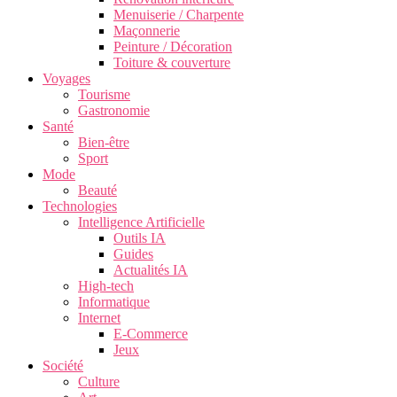
Menuiserie / Charpente
Maçonnerie
Peinture / Décoration
Toiture & couverture
Voyages
Tourisme
Gastronomie
Santé
Bien-être
Sport
Mode
Beauté
Technologies
Intelligence Artificielle
Outils IA
Guides
Actualités IA
High-tech
Informatique
Internet
E-Commerce
Jeux
Société
Culture