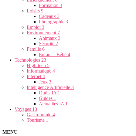
Formation
3
Loisirs
9
Cadeaux
3
Photographie
3
Emploi
3
Environnement
7
Animaux
3
Sécurité
2
Famille
6
Enfant – Bébé
4
Technologies
23
High-tech
5
Informatique
4
Internet
4
Jeux
3
Intelligence Artificielle
3
Outils IA
1
Guides
1
Actualités IA
1
Voyages
13
Gastronomie
4
Tourisme
1
MENU