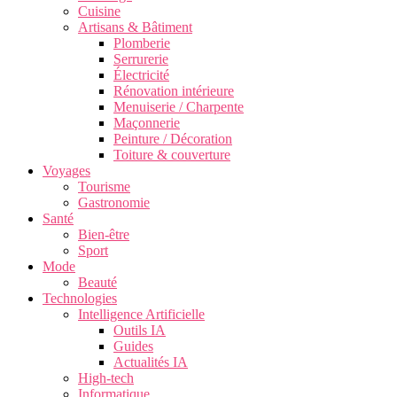
Cuisine
Artisans & Bâtiment
Plomberie
Serrurerie
Électricité
Rénovation intérieure
Menuiserie / Charpente
Maçonnerie
Peinture / Décoration
Toiture & couverture
Voyages
Tourisme
Gastronomie
Santé
Bien-être
Sport
Mode
Beauté
Technologies
Intelligence Artificielle
Outils IA
Guides
Actualités IA
High-tech
Informatique