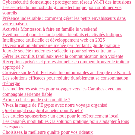
Cybersécurité domestique : protéger son réseau Wi-Fi des intrusions
Les secrets du microshading : une technique pour sublimer vos
sourcils
Présence indésirable : comment gérer les petits envahisseurs dans
votre maison
Activités Montessori à faire en famille le weekend
Éveil musical pour les tout-petits : bienfaits et activités ludiques
Intelligence artificielle et développement web en 2025
Diversification alimentaire menée par l’enfant : guide pratique
Jeux de société modernes : sélection pour soirées entre amis
Gérer les conflits familiaux avec la communication non violente
Réceptions privées et professionnelles : comment trouver le traiteur
approprié ?
Croisière sur le Nil: Festivals Incontournables au Temple de Karnak
Les solutions efficaces pour réduire durablement sa consommation
d’énergie
Les meilleures astuces pour voyager vers les Caraïbes avec une
compagnie aérienne fiable
Arbre à chat : quelle est son utilité ?
Vivez la magie de l’Égypte avec notre voyage organisé
Quel nougat espagnol acheter pour Noël ?
Les articles sponsorisés : un atout pour le référencement local
Les canapés modulables : la solution pratique pour s’adapter à tous
les espaces
Choisissez la meilleure qualité pour vos rideaux