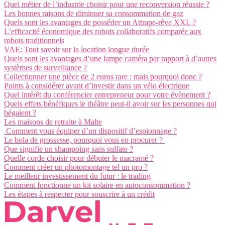
Quel métier de l’industrie choisir pour une reconversion réussie ?
Les bonnes raisons de diminuer sa consommation de gaz
Quels sont les avantages de posséder un Attrape-rêve XXL ?
L’efficacité économique des robots collaboratifs comparée aux
robots traditionnels
VAE: Tout savoir sur la location longue durée
Quels sont les avantages d’une lampe caméra par rapport à d’autres
systèmes de surveillance ?
Collectionner une pièce de 2 euros rare : mais pourquoi donc ?
Points à considérer avant d’investir dans un vélo électrique
Quel intérêt du conférencier entrepreneur pour votre évènement ?
Quels effets bénéfiques le théâtre peut-il avoir sur les personnes qui
bégaient ?
Les maisons de retraite à Malte
Comment vous équiper d’un dispositif d’espionnage ?
Le bola de grossesse, pourquoi vous en procurer ?
Que signifie un shampoing sans sulfate ?
Quelle corde choisir pour débuter le macramé ?
Comment créer un photomontage tel un pro ?
Le meilleur investissement du futur : le trading
Comment fonctionne un kit solaire en autoconsommation ?
Les étapes à respecter pour souscrire à un crédit