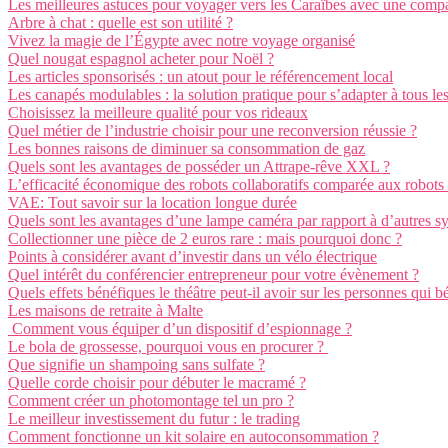
Les meilleures astuces pour voyager vers les Caraïbes avec une compa
Arbre à chat : quelle est son utilité ?
Vivez la magie de l’Égypte avec notre voyage organisé
Quel nougat espagnol acheter pour Noël ?
Les articles sponsorisés : un atout pour le référencement local
Les canapés modulables : la solution pratique pour s’adapter à tous le
Choisissez la meilleure qualité pour vos rideaux
Quel métier de l’industrie choisir pour une reconversion réussie ?
Les bonnes raisons de diminuer sa consommation de gaz
Quels sont les avantages de posséder un Attrape-rêve XXL ?
L’efficacité économique des robots collaboratifs comparée aux robots 
VAE: Tout savoir sur la location longue durée
Quels sont les avantages d’une lampe caméra par rapport à d’autres sy
Collectionner une pièce de 2 euros rare : mais pourquoi donc ?
Points à considérer avant d’investir dans un vélo électrique
Quel intérêt du conférencier entrepreneur pour votre évènement ?
Quels effets bénéfiques le théâtre peut-il avoir sur les personnes qui b
Les maisons de retraite à Malte
Comment vous équiper d’un dispositif d’espionnage ?
Le bola de grossesse, pourquoi vous en procurer ?
Que signifie un shampoing sans sulfate ?
Quelle corde choisir pour débuter le macramé ?
Comment créer un photomontage tel un pro ?
Le meilleur investissement du futur : le trading
Comment fonctionne un kit solaire en autoconsommation ?