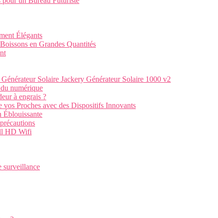
 pour un Bureau Futuriste
ment Élégants
Boissons en Grandes Quantités
nt
 Générateur Solaire Jackery Générateur Solaire 1000 v2
e du numérique
deur à engrais ?
de vos Proches avec des Dispositifs Innovants
n Éblouissante
 précautions
ull HD Wifi
e surveillance