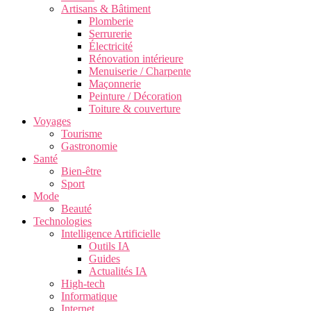
Artisans & Bâtiment
Plomberie
Serrurerie
Électricité
Rénovation intérieure
Menuiserie / Charpente
Maçonnerie
Peinture / Décoration
Toiture & couverture
Voyages
Tourisme
Gastronomie
Santé
Bien-être
Sport
Mode
Beauté
Technologies
Intelligence Artificielle
Outils IA
Guides
Actualités IA
High-tech
Informatique
Internet