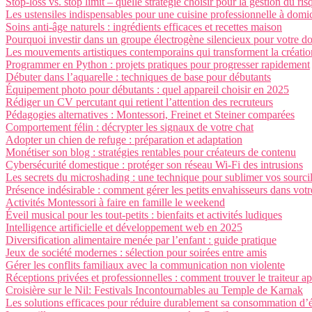
Stop-loss vs. stop limit – quelle stratégie choisir pour la gestion du ris
Les ustensiles indispensables pour une cuisine professionnelle à domic
Soins anti-âge naturels : ingrédients efficaces et recettes maison
Pourquoi investir dans un groupe électrogène silencieux pour votre do
Les mouvements artistiques contemporains qui transforment la créatio
Programmer en Python : projets pratiques pour progresser rapidement
Débuter dans l’aquarelle : techniques de base pour débutants
Équipement photo pour débutants : quel appareil choisir en 2025
Rédiger un CV percutant qui retient l’attention des recruteurs
Pédagogies alternatives : Montessori, Freinet et Steiner comparées
Comportement félin : décrypter les signaux de votre chat
Adopter un chien de refuge : préparation et adaptation
Monétiser son blog : stratégies rentables pour créateurs de contenu
Cybersécurité domestique : protéger son réseau Wi-Fi des intrusions
Les secrets du microshading : une technique pour sublimer vos sourci
Présence indésirable : comment gérer les petits envahisseurs dans vo
Activités Montessori à faire en famille le weekend
Éveil musical pour les tout-petits : bienfaits et activités ludiques
Intelligence artificielle et développement web en 2025
Diversification alimentaire menée par l’enfant : guide pratique
Jeux de société modernes : sélection pour soirées entre amis
Gérer les conflits familiaux avec la communication non violente
Réceptions privées et professionnelles : comment trouver le traiteur a
Croisière sur le Nil: Festivals Incontournables au Temple de Karnak
Les solutions efficaces pour réduire durablement sa consommation d’