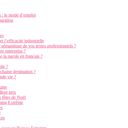
s : le mode d’emploi
paration
nes
 l’efficacité industrielle
e sémantique de vos textes professionnels ?
re entreprise ?
e la parole en français ?
ite ?
chaine destination ?
nde vie ?
aire
leur prix
 fêtes de Noël
aming Extrême
es
e
ors