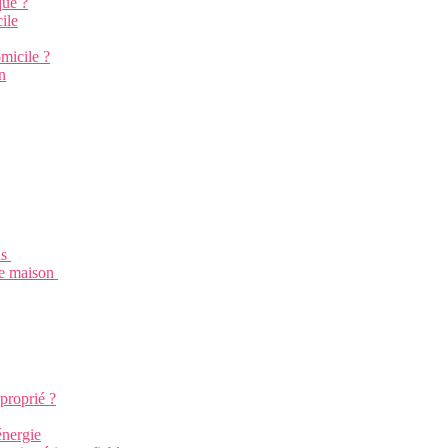
que ?
ile
micile ?
n
ls
tre maison
pproprié ?
énergie