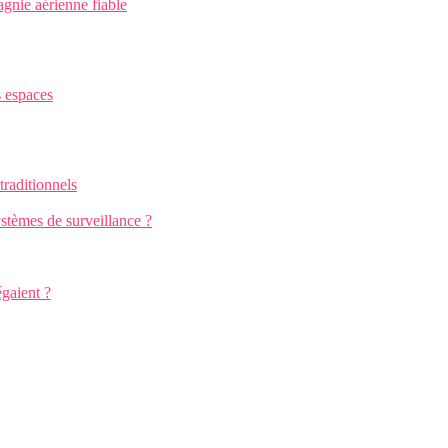
gnie aérienne fiable
s espaces
traditionnels
stèmes de surveillance ?
égaient ?