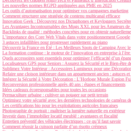
Découvrez les Gadgets High-Tech et Panneaux d’Interdiction Créatifs
Les nouvelles normes RGPD appliquées aux PME en 2025
Les outils d’automatisation pour optimiser vos campagnes marketing
Comment structurer une stratégie de contenu multicanal efficace
Innovation Geek : Découvrez nos Dictaphones et Keyloggers Secrète
Les Avantages Incontournables des Mugs XXL pour les Amateurs de 
Backlinks de qualité : méthodes concrètes pour en obtenir naturelleme
L’importance des Core Web Vitals dans votre positionnement Google
3 astuces infaillibles pour progresser rapidement au piano
Découvrir la France en Été : Les Meilleurs Spots de Camping Avec le
La formation continue : le moteur de l’innovation en entreprise à l’èr
Quels accessoires sont essentiels pour optimiser l’efficacité d’un épan
Localisateurs GPS pour Seniors : Assurez la Sécurité et le Bien-être 
Sublimez Votre Intérieur : Accessoires Lumineux pour une Décoratio
Refaire une cloison intérieure dans un appartement ancien : astuces et
Intégrer la Sécurité à Votre Décoration : L’Horloge Murale Espion F
Reconversion professionnelle après 40 ans : étapes et financements
Idées cadeaux écoresponsables pour toutes les occasions
Permaculture urbaine : cultiver un potager sur petit terrain
Optimisez votre sécurité avec les dernières technologies de caméras d
Les certifications bio pour les exploitations agricoles françaises
Photographie de portrait : maîtriser la lumière naturelle en extérieur
Investir dans l’immobilier locatif meublé : avantages et fiscalité
Entretien préventif des véhicules électriques : ce qu’il faut savoir
Comment réussir la cuisson parfaite d’un risotto crémeux