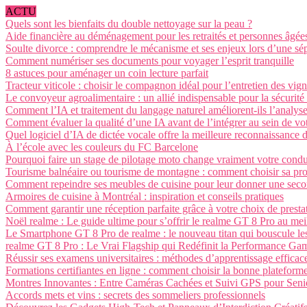
ACTU
Quels sont les bienfaits du double nettoyage sur la peau ?
Aide financière au déménagement pour les retraités et personnes âgée
Soulte divorce : comprendre le mécanisme et ses enjeux lors d’une sé
Comment numériser ses documents pour voyager l’esprit tranquille
8 astuces pour aménager un coin lecture parfait
Tracteur viticole : choisir le compagnon idéal pour l’entretien des vig
Le convoyeur agroalimentaire : un allié indispensable pour la sécurité et
Comment l’IA et traitement du langage naturel améliorent-ils l’analys
Comment évaluer la qualité d’une IA avant de l’intégrer au sein de vot
Quel logiciel d’IA de dictée vocale offre la meilleure reconnaissance d
À l’école avec les couleurs du FC Barcelone
Pourquoi faire un stage de pilotage moto change vraiment votre condu
Tourisme balnéaire ou tourisme de montagne : comment choisir sa pro
Comment repeindre ses meubles de cuisine pour leur donner une seco
Armoires de cuisine à Montréal : inspiration et conseils pratiques
Comment garantir une réception parfaite grâce à votre choix de prestat
Noël realme : Le guide ultime pour s’offrir le realme GT 8 Pro au meil
Le Smartphone GT 8 Pro de realme : le nouveau titan qui bouscule les
realme GT 8 Pro : Le Vrai Flagship qui Redéfinit la Performance G
Réussir ses examens universitaires : méthodes d’apprentissage efficac
Formations certifiantes en ligne : comment choisir la bonne plateform
Montres Innovantes : Entre Caméras Cachées et Suivi GPS pour Seni
Accords mets et vins : secrets des sommeliers professionnels