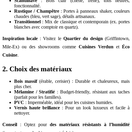
Scandinave
: Bois clair (chêne, frêne), tons neutres,
fonctionnalité.
Rustique / Champêtre
: Portes à panneaux shaker, couleurs
chaudes (bleu, vert sage), détails artisanaux.
Transitionnel
: Mix de classique et contemporain (ex. portes
blanches avec comptoir en quartz).
Inspiration locale
: Visitez le
Quartier du design
(Griffintown,
Mile-Ex) ou des showrooms comme
Cuisines Verdun
et
Éco
Cuisine
.
2. Choix des matériaux
Bois massif
(érable, cerisier) : Durable et chaleureux, mais
plus cher.
Mélamine / Stratifié
: Budget-friendly, résistant aux taches
(parfait pour les familles).
PVC
: Imperméable, idéal pour les cuisines humides.
Vernis haute brillance
: Pour un look luxueux et facile à
nettoyer.
Conseil
: Optez pour
des matériaux résistants à l’humidité