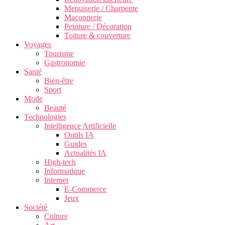
Menuiserie / Charpente
Maçonnerie
Peinture / Décoration
Toiture & couverture
Voyages
Tourisme
Gastronomie
Santé
Bien-être
Sport
Mode
Beauté
Technologies
Intelligence Artificielle
Outils IA
Guides
Actualités IA
High-tech
Informatique
Internet
E-Commerce
Jeux
Société
Culture