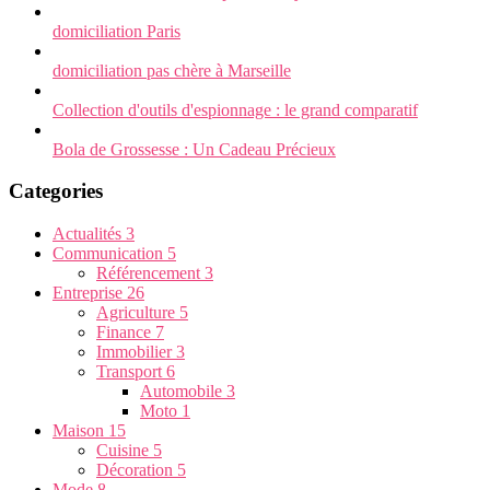
domiciliation Paris
domiciliation pas chère à Marseille
Collection d'outils d'espionnage : le grand comparatif
Bola de Grossesse : Un Cadeau Précieux
Categories
Actualités
3
Communication
5
Référencement
3
Entreprise
26
Agriculture
5
Finance
7
Immobilier
3
Transport
6
Automobile
3
Moto
1
Maison
15
Cuisine
5
Décoration
5
Mode
8