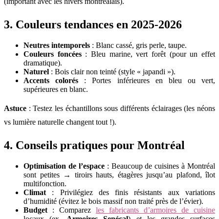
(important avec les hivers montréalais).
3. Couleurs tendances en 2025-2026
Neutres intemporels
: Blanc cassé, gris perle, taupe.
Couleurs foncées
: Bleu marine, vert forêt (pour un effet
dramatique).
Naturel
: Bois clair non teinté (style « japandi »).
Accents colorés
: Portes inférieures en bleu ou vert,
supérieures en blanc.
Astuce
: Testez les échantillons sous différents éclairages (les néons
vs lumière naturelle changent tout !).
4. Conseils pratiques pour Montréal
Optimisation de l’espace
: Beaucoup de cuisines à Montréal
sont petites → tiroirs hauts, étagères jusqu’au plafond, îlot
multifonction.
Climat
: Privilégiez des finis résistants aux variations
d’humidité (évitez le bois massif non traité près de l’évier).
Budget
: Comparez
les fabricants d’armoires de cuisine
locaux (ex.
Armoires Senécal
) et les grandes surfaces