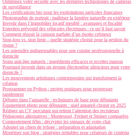
Optimisez votre sécurité avec les dernières technologies de caméras
de surveillance
Les certifications bio pour les exploitations agricoles françaises
Photographie de portrait : maîtriser la lumière naturelle en extérieur
Investir dans l’immobilier locatif meublé : avantages et fiscalité
Entretien préventif des véhicules électriques : ce qu’il faut savoir
Comment réussir la cuisson parfaite d’un risotto crémeux
Stop-loss vs. stop limit – quelle stratégie choisir pour la gestion du
risque ?
Les ustensiles indispensables pour une cuisine professionnelle à
domicile
Soins anti-âge naturels : ingrédients efficaces et recettes maison
Pourquoi investir dans un groupe électrogène silencieux pour votre
domicile ?
Les mouvements artistiques contemporains qui transforment la
création
Programmer en Python : projets pratiques pour progresser
rapidement
Débuter dans l’aquarelle : techniques de base pour débutants
Équipement photo pour débutants : quel appareil choisir en 2025
Rédiger un CV percutant qui retient l’attention des recruteurs
Pédagogies alternatives : Montessori, Freinet et Steiner comparées
Comportement félin : décrypter les signaux de votre chat
Adopter un chien de refuge : préparation et adaptation
Monétiser son blog : stratégies rentables pour créateurs de contenu