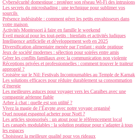
Cybersécurité domestique : protéger son réseau Wi-Fi des intrusions
Les secrets du microshading : une technique pour sublimer vos
sourcils
Présence indésirable : comment gérer les petits envahisseurs dans
votre maison
Activités Montessori à faire en famille le weekend
Éveil musical pour les tout-petits : bienfaits et activités ludiques
Intelligence artificielle et développement web en 2025
Diversification alimentaire menée par l’enfant : guide pratique
Jeux de société modernes : sélection pour soirées entre amis
Gérer les conflits familiaux avec la communication non violente
Réceptions privées et professionnelles : comment trouver le traiteur
approprié ?
Croisière sur le Nil: Festivals Incontournables au Temple de Karnak
Les solutions efficaces pour réduire durablement sa consommation
d’énergie
Les meilleures astuces pour voyager vers les Caraïbes avec une
compagnie aérienne fiable
Arbre à chat : quelle est son utilité ?
Vivez la magie de l’Égypte avec notre voyage organisé
Quel nougat espagnol acheter pour Noël ?
Les articles sponsorisés : un atout pour le référencement local
Les canapés modulables : la solution pratique pour s’adapter à tous
les espaces
Choisissez la meilleure qualité pour vos rideaux