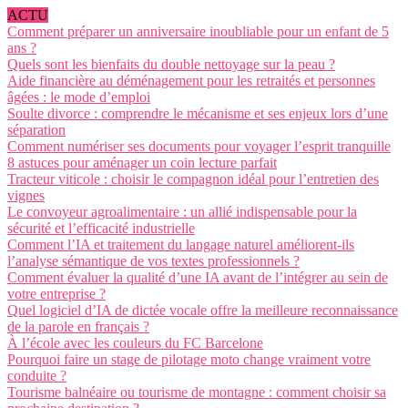
ACTU
Comment préparer un anniversaire inoubliable pour un enfant de 5
ans ?
Quels sont les bienfaits du double nettoyage sur la peau ?
Aide financière au déménagement pour les retraités et personnes
âgées : le mode d’emploi
Soulte divorce : comprendre le mécanisme et ses enjeux lors d’une
séparation
Comment numériser ses documents pour voyager l’esprit tranquille
8 astuces pour aménager un coin lecture parfait
Tracteur viticole : choisir le compagnon idéal pour l’entretien des
vignes
Le convoyeur agroalimentaire : un allié indispensable pour la
sécurité et l’efficacité industrielle
Comment l’IA et traitement du langage naturel améliorent-ils
l’analyse sémantique de vos textes professionnels ?
Comment évaluer la qualité d’une IA avant de l’intégrer au sein de
votre entreprise ?
Quel logiciel d’IA de dictée vocale offre la meilleure reconnaissance
de la parole en français ?
À l’école avec les couleurs du FC Barcelone
Pourquoi faire un stage de pilotage moto change vraiment votre
conduite ?
Tourisme balnéaire ou tourisme de montagne : comment choisir sa