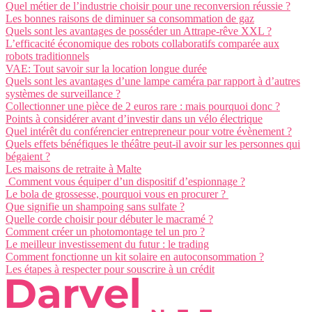
Quel métier de l’industrie choisir pour une reconversion réussie ?
Les bonnes raisons de diminuer sa consommation de gaz
Quels sont les avantages de posséder un Attrape-rêve XXL ?
L’efficacité économique des robots collaboratifs comparée aux
robots traditionnels
VAE: Tout savoir sur la location longue durée
Quels sont les avantages d’une lampe caméra par rapport à d’autres
systèmes de surveillance ?
Collectionner une pièce de 2 euros rare : mais pourquoi donc ?
Points à considérer avant d’investir dans un vélo électrique
Quel intérêt du conférencier entrepreneur pour votre évènement ?
Quels effets bénéfiques le théâtre peut-il avoir sur les personnes qui
bégaient ?
Les maisons de retraite à Malte
Comment vous équiper d’un dispositif d’espionnage ?
Le bola de grossesse, pourquoi vous en procurer ?
Que signifie un shampoing sans sulfate ?
Quelle corde choisir pour débuter le macramé ?
Comment créer un photomontage tel un pro ?
Le meilleur investissement du futur : le trading
Comment fonctionne un kit solaire en autoconsommation ?
Les étapes à respecter pour souscrire à un crédit