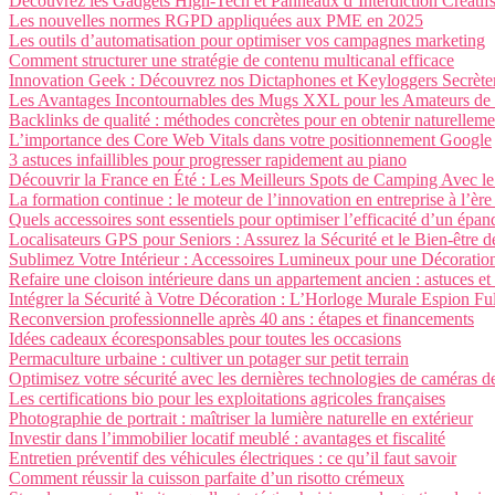
Découvrez les Gadgets High-Tech et Panneaux d’Interdiction Créatifs
Les nouvelles normes RGPD appliquées aux PME en 2025
Les outils d’automatisation pour optimiser vos campagnes marketing
Comment structurer une stratégie de contenu multicanal efficace
Innovation Geek : Découvrez nos Dictaphones et Keyloggers Secrète
Les Avantages Incontournables des Mugs XXL pour les Amateurs de 
Backlinks de qualité : méthodes concrètes pour en obtenir naturelleme
L’importance des Core Web Vitals dans votre positionnement Google
3 astuces infaillibles pour progresser rapidement au piano
Découvrir la France en Été : Les Meilleurs Spots de Camping Avec le
La formation continue : le moteur de l’innovation en entreprise à l’èr
Quels accessoires sont essentiels pour optimiser l’efficacité d’un épan
Localisateurs GPS pour Seniors : Assurez la Sécurité et le Bien-être 
Sublimez Votre Intérieur : Accessoires Lumineux pour une Décoratio
Refaire une cloison intérieure dans un appartement ancien : astuces et
Intégrer la Sécurité à Votre Décoration : L’Horloge Murale Espion F
Reconversion professionnelle après 40 ans : étapes et financements
Idées cadeaux écoresponsables pour toutes les occasions
Permaculture urbaine : cultiver un potager sur petit terrain
Optimisez votre sécurité avec les dernières technologies de caméras d
Les certifications bio pour les exploitations agricoles françaises
Photographie de portrait : maîtriser la lumière naturelle en extérieur
Investir dans l’immobilier locatif meublé : avantages et fiscalité
Entretien préventif des véhicules électriques : ce qu’il faut savoir
Comment réussir la cuisson parfaite d’un risotto crémeux