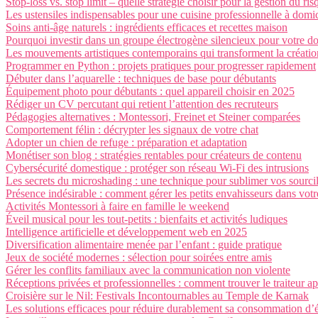
Stop-loss vs. stop limit – quelle stratégie choisir pour la gestion du ris
Les ustensiles indispensables pour une cuisine professionnelle à domic
Soins anti-âge naturels : ingrédients efficaces et recettes maison
Pourquoi investir dans un groupe électrogène silencieux pour votre do
Les mouvements artistiques contemporains qui transforment la créatio
Programmer en Python : projets pratiques pour progresser rapidement
Débuter dans l’aquarelle : techniques de base pour débutants
Équipement photo pour débutants : quel appareil choisir en 2025
Rédiger un CV percutant qui retient l’attention des recruteurs
Pédagogies alternatives : Montessori, Freinet et Steiner comparées
Comportement félin : décrypter les signaux de votre chat
Adopter un chien de refuge : préparation et adaptation
Monétiser son blog : stratégies rentables pour créateurs de contenu
Cybersécurité domestique : protéger son réseau Wi-Fi des intrusions
Les secrets du microshading : une technique pour sublimer vos sourci
Présence indésirable : comment gérer les petits envahisseurs dans vo
Activités Montessori à faire en famille le weekend
Éveil musical pour les tout-petits : bienfaits et activités ludiques
Intelligence artificielle et développement web en 2025
Diversification alimentaire menée par l’enfant : guide pratique
Jeux de société modernes : sélection pour soirées entre amis
Gérer les conflits familiaux avec la communication non violente
Réceptions privées et professionnelles : comment trouver le traiteur a
Croisière sur le Nil: Festivals Incontournables au Temple de Karnak
Les solutions efficaces pour réduire durablement sa consommation d’