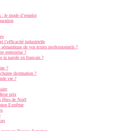
s : le mode d’emploi
paration
nes
 l’efficacité industrielle
e sémantique de vos textes professionnels ?
re entreprise ?
e la parole en français ?
ite ?
chaine destination ?
nde vie ?
aire
leur prix
 fêtes de Noël
aming Extrême
es
e
ors