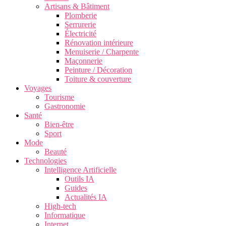
Artisans & Bâtiment
Plomberie
Serrurerie
Électricité
Rénovation intérieure
Menuiserie / Charpente
Maçonnerie
Peinture / Décoration
Toiture & couverture
Voyages
Tourisme
Gastronomie
Santé
Bien-être
Sport
Mode
Beauté
Technologies
Intelligence Artificielle
Outils IA
Guides
Actualités IA
High-tech
Informatique
Internet