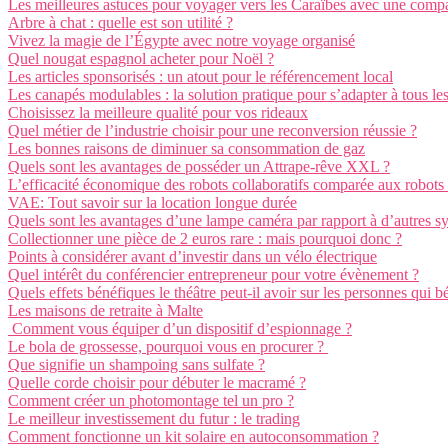
Les meilleures astuces pour voyager vers les Caraïbes avec une compa
Arbre à chat : quelle est son utilité ?
Vivez la magie de l’Égypte avec notre voyage organisé
Quel nougat espagnol acheter pour Noël ?
Les articles sponsorisés : un atout pour le référencement local
Les canapés modulables : la solution pratique pour s’adapter à tous le
Choisissez la meilleure qualité pour vos rideaux
Quel métier de l’industrie choisir pour une reconversion réussie ?
Les bonnes raisons de diminuer sa consommation de gaz
Quels sont les avantages de posséder un Attrape-rêve XXL ?
L’efficacité économique des robots collaboratifs comparée aux robots 
VAE: Tout savoir sur la location longue durée
Quels sont les avantages d’une lampe caméra par rapport à d’autres sy
Collectionner une pièce de 2 euros rare : mais pourquoi donc ?
Points à considérer avant d’investir dans un vélo électrique
Quel intérêt du conférencier entrepreneur pour votre évènement ?
Quels effets bénéfiques le théâtre peut-il avoir sur les personnes qui b
Les maisons de retraite à Malte
Comment vous équiper d’un dispositif d’espionnage ?
Le bola de grossesse, pourquoi vous en procurer ?
Que signifie un shampoing sans sulfate ?
Quelle corde choisir pour débuter le macramé ?
Comment créer un photomontage tel un pro ?
Le meilleur investissement du futur : le trading
Comment fonctionne un kit solaire en autoconsommation ?