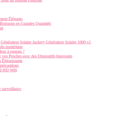
 pour un Bureau Futuriste
ment Élégants
Boissons en Grandes Quantités
nt
 Générateur Solaire Jackery Générateur Solaire 1000 v2
e du numérique
deur à engrais ?
de vos Proches avec des Dispositifs Innovants
n Éblouissante
 précautions
ull HD Wifi
e surveillance