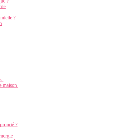
que ?
ile
micile ?
n
ls
tre maison
pproprié ?
énergie