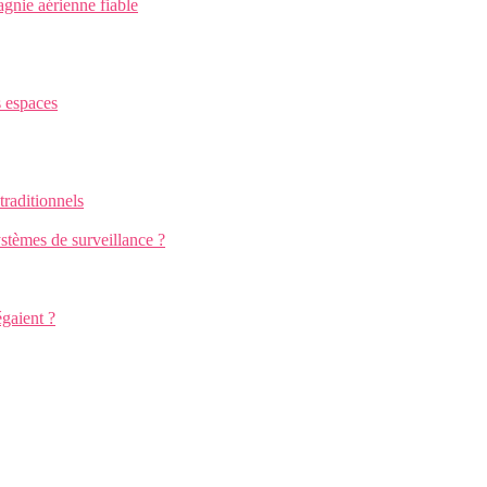
gnie aérienne fiable
s espaces
traditionnels
stèmes de surveillance ?
égaient ?