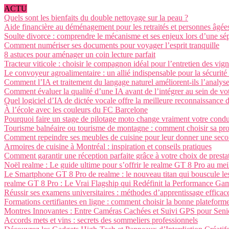
ACTU
Quels sont les bienfaits du double nettoyage sur la peau ?
Aide financière au déménagement pour les retraités et personnes âgée
Soulte divorce : comprendre le mécanisme et ses enjeux lors d’une sé
Comment numériser ses documents pour voyager l’esprit tranquille
8 astuces pour aménager un coin lecture parfait
Tracteur viticole : choisir le compagnon idéal pour l’entretien des vig
Le convoyeur agroalimentaire : un allié indispensable pour la sécurité et
Comment l’IA et traitement du langage naturel améliorent-ils l’analys
Comment évaluer la qualité d’une IA avant de l’intégrer au sein de vot
Quel logiciel d’IA de dictée vocale offre la meilleure reconnaissance d
À l’école avec les couleurs du FC Barcelone
Pourquoi faire un stage de pilotage moto change vraiment votre condu
Tourisme balnéaire ou tourisme de montagne : comment choisir sa pro
Comment repeindre ses meubles de cuisine pour leur donner une seco
Armoires de cuisine à Montréal : inspiration et conseils pratiques
Comment garantir une réception parfaite grâce à votre choix de prestat
Noël realme : Le guide ultime pour s’offrir le realme GT 8 Pro au meil
Le Smartphone GT 8 Pro de realme : le nouveau titan qui bouscule les
realme GT 8 Pro : Le Vrai Flagship qui Redéfinit la Performance G
Réussir ses examens universitaires : méthodes d’apprentissage efficac
Formations certifiantes en ligne : comment choisir la bonne plateform
Montres Innovantes : Entre Caméras Cachées et Suivi GPS pour Seni
Accords mets et vins : secrets des sommeliers professionnels