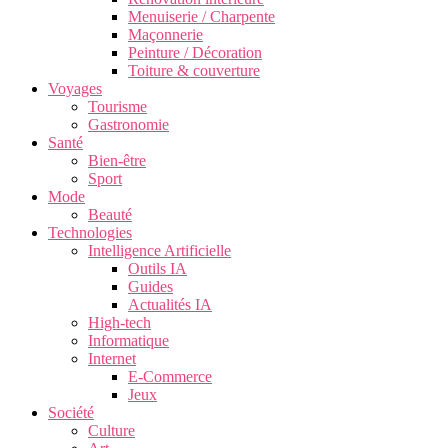
Menuiserie / Charpente
Maçonnerie
Peinture / Décoration
Toiture & couverture
Voyages
Tourisme
Gastronomie
Santé
Bien-être
Sport
Mode
Beauté
Technologies
Intelligence Artificielle
Outils IA
Guides
Actualités IA
High-tech
Informatique
Internet
E-Commerce
Jeux
Société
Culture