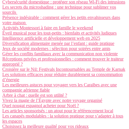
Cybersécurité domestique : protéger son réseau Wi-Fi des intrusions
Les secrets du microshading : une technique pour sublimer vos
sourcils
Présence indésirable : comment gérer les petits envahisseurs dans
votre maison
Activités Montessori à faire en famille le weekend
Éveil musical pour les tout-petits : bienfaits et activités ludiques
Intelligence artificielle et développement web en 2025
Diversification alimentaire menée par l’enfant : guide pratique
Jeux de société modernes : sélection pour soirées entre amis
Gérer les conflits familiaux avec la communication non violente
Réceptions privées et professionnelles : comment trouver le traiteur
approprié ?
Croisière sur le Nil: Festivals Incontournables au Temple de Karnak
Les solutions efficaces pour réduire durablement sa consommation
d’énergie
Les meilleures astuces pour voyager vers les Caraïbes avec une
compagnie aérienne fiable
Arbre à chat : quelle est son utilité ?
Vivez la magie de l’Égypte avec notre voyage organisé
Quel nougat espagnol acheter pour Noël ?
Les articles sponsorisés : un atout pour le référencement local
Les canapés modulables : la solution pratique pour s’adapter à tous
les espaces
Choisissez la meilleure qualité pour vos rideaux