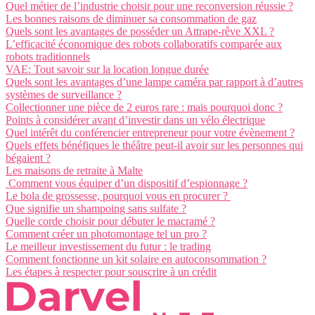
Quel métier de l’industrie choisir pour une reconversion réussie ?
Les bonnes raisons de diminuer sa consommation de gaz
Quels sont les avantages de posséder un Attrape-rêve XXL ?
L’efficacité économique des robots collaboratifs comparée aux
robots traditionnels
VAE: Tout savoir sur la location longue durée
Quels sont les avantages d’une lampe caméra par rapport à d’autres
systèmes de surveillance ?
Collectionner une pièce de 2 euros rare : mais pourquoi donc ?
Points à considérer avant d’investir dans un vélo électrique
Quel intérêt du conférencier entrepreneur pour votre évènement ?
Quels effets bénéfiques le théâtre peut-il avoir sur les personnes qui
bégaient ?
Les maisons de retraite à Malte
Comment vous équiper d’un dispositif d’espionnage ?
Le bola de grossesse, pourquoi vous en procurer ?
Que signifie un shampoing sans sulfate ?
Quelle corde choisir pour débuter le macramé ?
Comment créer un photomontage tel un pro ?
Le meilleur investissement du futur : le trading
Comment fonctionne un kit solaire en autoconsommation ?
Les étapes à respecter pour souscrire à un crédit