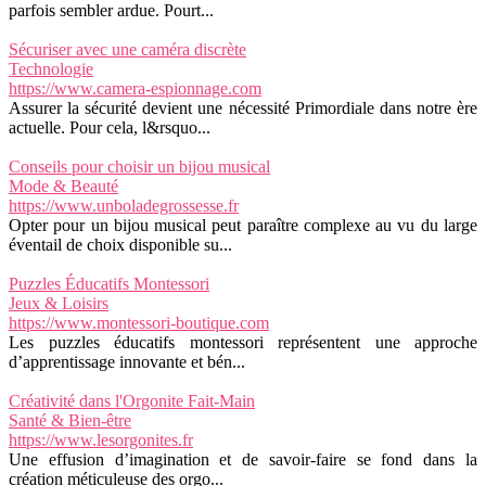
parfois sembler ardue. Pourt...
Sécuriser avec une caméra discrète
Technologie
https://www.camera-espionnage.com
Assurer la sécurité devient une nécessité Primordiale dans notre ère
actuelle. Pour cela, l&rsquo...
Conseils pour choisir un bijou musical
Mode & Beauté
https://www.unboladegrossesse.fr
Opter pour un bijou musical peut paraître complexe au vu du large
éventail de choix disponible su...
Puzzles Éducatifs Montessori
Jeux & Loisirs
https://www.montessori-boutique.com
Les puzzles éducatifs montessori représentent une approche
d’apprentissage innovante et bén...
Créativité dans l'Orgonite Fait-Main
Santé & Bien-être
https://www.lesorgonites.fr
Une effusion d’imagination et de savoir-faire se fond dans la
création méticuleuse des orgo...