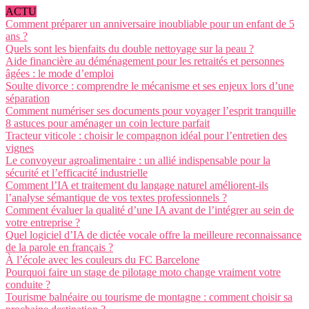
ACTU
Comment préparer un anniversaire inoubliable pour un enfant de 5
ans ?
Quels sont les bienfaits du double nettoyage sur la peau ?
Aide financière au déménagement pour les retraités et personnes
âgées : le mode d’emploi
Soulte divorce : comprendre le mécanisme et ses enjeux lors d’une
séparation
Comment numériser ses documents pour voyager l’esprit tranquille
8 astuces pour aménager un coin lecture parfait
Tracteur viticole : choisir le compagnon idéal pour l’entretien des
vignes
Le convoyeur agroalimentaire : un allié indispensable pour la
sécurité et l’efficacité industrielle
Comment l’IA et traitement du langage naturel améliorent-ils
l’analyse sémantique de vos textes professionnels ?
Comment évaluer la qualité d’une IA avant de l’intégrer au sein de
votre entreprise ?
Quel logiciel d’IA de dictée vocale offre la meilleure reconnaissance
de la parole en français ?
À l’école avec les couleurs du FC Barcelone
Pourquoi faire un stage de pilotage moto change vraiment votre
conduite ?
Tourisme balnéaire ou tourisme de montagne : comment choisir sa