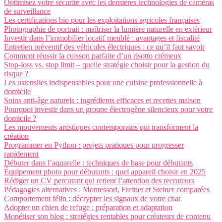
Optimisez votre sécurité avec les dernières technologies de caméras
de surveillance
Les certifications bio pour les exploitations agricoles françaises
Photographie de portrait : maîtriser la lumière naturelle en extérieur
Investir dans l’immobilier locatif meublé : avantages et fiscalité
Entretien préventif des véhicules électriques : ce qu’il faut savoir
Comment réussir la cuisson parfaite d’un risotto crémeux
Stop-loss vs. stop limit – quelle stratégie choisir pour la gestion du
risque ?
Les ustensiles indispensables pour une cuisine professionnelle à
domicile
Soins anti-âge naturels : ingrédients efficaces et recettes maison
Pourquoi investir dans un groupe électrogène silencieux pour votre
domicile ?
Les mouvements artistiques contemporains qui transforment la
création
Programmer en Python : projets pratiques pour progresser
rapidement
Débuter dans l’aquarelle : techniques de base pour débutants
Équipement photo pour débutants : quel appareil choisir en 2025
Rédiger un CV percutant qui retient l’attention des recruteurs
Pédagogies alternatives : Montessori, Freinet et Steiner comparées
Comportement félin : décrypter les signaux de votre chat
Adopter un chien de refuge : préparation et adaptation
Monétiser son blog : stratégies rentables pour créateurs de contenu