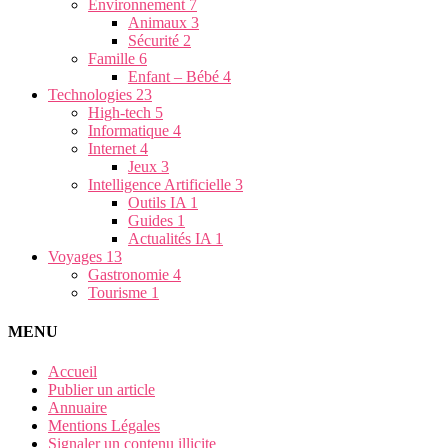
Environnement
7
Animaux
3
Sécurité
2
Famille
6
Enfant – Bébé
4
Technologies
23
High-tech
5
Informatique
4
Internet
4
Jeux
3
Intelligence Artificielle
3
Outils IA
1
Guides
1
Actualités IA
1
Voyages
13
Gastronomie
4
Tourisme
1
MENU
Accueil
Publier un article
Annuaire
Mentions Légales
Signaler un contenu illicite