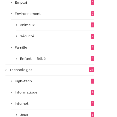
Emploi
3
Environnement
7
Animaux
3
Sécurité
2
Famille
6
Enfant – Bébé
4
Technologies
23
High-tech
5
Informatique
4
Internet
4
Jeux
3