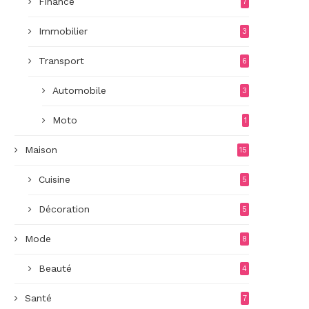
Finance
7
Immobilier
3
Transport
6
Automobile
3
Moto
1
Maison
15
Cuisine
5
Décoration
5
Mode
8
Beauté
4
Santé
7