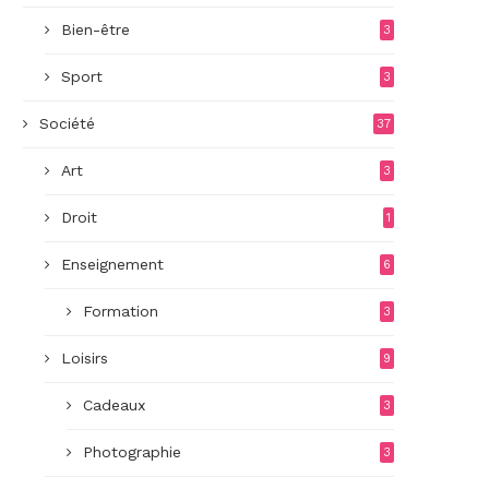
Bien-être
3
Sport
3
Société
37
Art
3
Droit
1
Enseignement
6
Formation
3
Loisirs
9
Cadeaux
3
Photographie
3