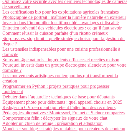
Optimisez votre sécurité avec les dernières technologies de caméras
de surveillance
Les certifications bio pour les exploitations agricoles françaises
Photographie de portrait : maîtriser la lumière naturelle en extérieur
Investir dans l’immobilier locatif meublé : avantages et fiscalité
Entretien préventif des véhicules électriques : ce qu’il faut savoir
Comment réussir la cuisson parfaite d’un risotto crémeux
Stop-loss vs. stop limit – quelle stratégie choisir pour la gestion du
risque ?
Les ustensiles indispensables pour une cuisine professionnelle à
domicile
Soins anti-âge naturels : ingrédients efficaces et recettes maison
Pourquoi investir dans un groupe électrogène silencieux pour votre
domicile ?
Les mouvements artistiques contemporains qui transforment la
création
Programmer en Python : projets pratiques pour progresser
rapidement
Débuter dans l’aquarelle : techniques de base pour débutants
Équipement photo pour débutants : quel appareil choisir en 2025
Rédiger un CV percutant qui retient l’attention des recruteurs
Pédagogies alternatives : Montessori, Freinet et Steiner comparées
Comportement félin : décrypter les signaux de votre chat
Adopter un chien de refuge : préparation et adaptation
Monétiser son blog : stratégies rentables pour créateurs de contenu