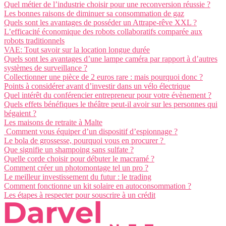
Quel métier de l’industrie choisir pour une reconversion réussie ?
Les bonnes raisons de diminuer sa consommation de gaz
Quels sont les avantages de posséder un Attrape-rêve XXL ?
L’efficacité économique des robots collaboratifs comparée aux
robots traditionnels
VAE: Tout savoir sur la location longue durée
Quels sont les avantages d’une lampe caméra par rapport à d’autres
systèmes de surveillance ?
Collectionner une pièce de 2 euros rare : mais pourquoi donc ?
Points à considérer avant d’investir dans un vélo électrique
Quel intérêt du conférencier entrepreneur pour votre évènement ?
Quels effets bénéfiques le théâtre peut-il avoir sur les personnes qui
bégaient ?
Les maisons de retraite à Malte
Comment vous équiper d’un dispositif d’espionnage ?
Le bola de grossesse, pourquoi vous en procurer ?
Que signifie un shampoing sans sulfate ?
Quelle corde choisir pour débuter le macramé ?
Comment créer un photomontage tel un pro ?
Le meilleur investissement du futur : le trading
Comment fonctionne un kit solaire en autoconsommation ?
Les étapes à respecter pour souscrire à un crédit