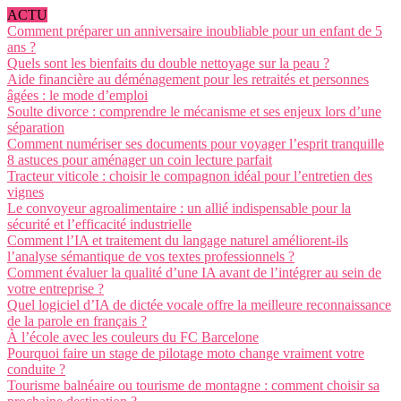
ACTU
Comment préparer un anniversaire inoubliable pour un enfant de 5
ans ?
Quels sont les bienfaits du double nettoyage sur la peau ?
Aide financière au déménagement pour les retraités et personnes
âgées : le mode d’emploi
Soulte divorce : comprendre le mécanisme et ses enjeux lors d’une
séparation
Comment numériser ses documents pour voyager l’esprit tranquille
8 astuces pour aménager un coin lecture parfait
Tracteur viticole : choisir le compagnon idéal pour l’entretien des
vignes
Le convoyeur agroalimentaire : un allié indispensable pour la
sécurité et l’efficacité industrielle
Comment l’IA et traitement du langage naturel améliorent-ils
l’analyse sémantique de vos textes professionnels ?
Comment évaluer la qualité d’une IA avant de l’intégrer au sein de
votre entreprise ?
Quel logiciel d’IA de dictée vocale offre la meilleure reconnaissance
de la parole en français ?
À l’école avec les couleurs du FC Barcelone
Pourquoi faire un stage de pilotage moto change vraiment votre
conduite ?
Tourisme balnéaire ou tourisme de montagne : comment choisir sa