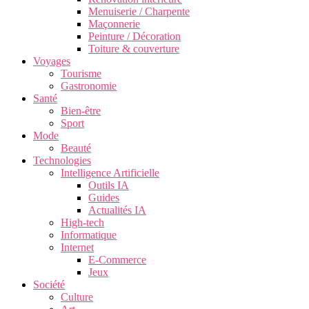
Menuiserie / Charpente
Maçonnerie
Peinture / Décoration
Toiture & couverture
Voyages
Tourisme
Gastronomie
Santé
Bien-être
Sport
Mode
Beauté
Technologies
Intelligence Artificielle
Outils IA
Guides
Actualités IA
High-tech
Informatique
Internet
E-Commerce
Jeux
Société
Culture