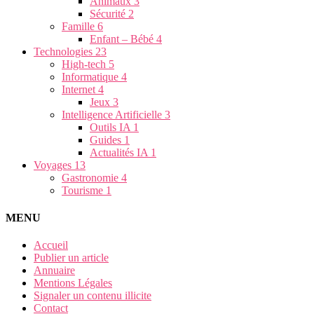
Animaux
3
Sécurité
2
Famille
6
Enfant – Bébé
4
Technologies
23
High-tech
5
Informatique
4
Internet
4
Jeux
3
Intelligence Artificielle
3
Outils IA
1
Guides
1
Actualités IA
1
Voyages
13
Gastronomie
4
Tourisme
1
MENU
Accueil
Publier un article
Annuaire
Mentions Légales
Signaler un contenu illicite
Contact