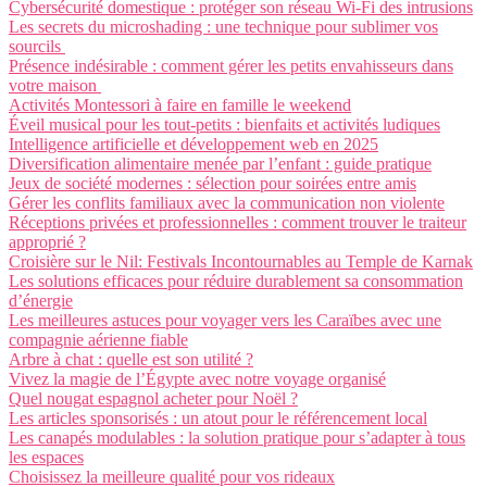
Cybersécurité domestique : protéger son réseau Wi-Fi des intrusions
Les secrets du microshading : une technique pour sublimer vos
sourcils
Présence indésirable : comment gérer les petits envahisseurs dans
votre maison
Activités Montessori à faire en famille le weekend
Éveil musical pour les tout-petits : bienfaits et activités ludiques
Intelligence artificielle et développement web en 2025
Diversification alimentaire menée par l’enfant : guide pratique
Jeux de société modernes : sélection pour soirées entre amis
Gérer les conflits familiaux avec la communication non violente
Réceptions privées et professionnelles : comment trouver le traiteur
approprié ?
Croisière sur le Nil: Festivals Incontournables au Temple de Karnak
Les solutions efficaces pour réduire durablement sa consommation
d’énergie
Les meilleures astuces pour voyager vers les Caraïbes avec une
compagnie aérienne fiable
Arbre à chat : quelle est son utilité ?
Vivez la magie de l’Égypte avec notre voyage organisé
Quel nougat espagnol acheter pour Noël ?
Les articles sponsorisés : un atout pour le référencement local
Les canapés modulables : la solution pratique pour s’adapter à tous
les espaces
Choisissez la meilleure qualité pour vos rideaux