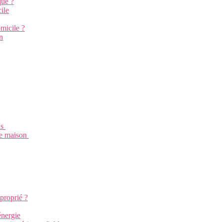
que ?
ile
micile ?
n
ls
tre maison
pproprié ?
énergie