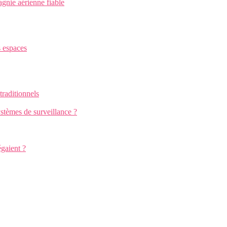
gnie aérienne fiable
s espaces
traditionnels
stèmes de surveillance ?
égaient ?