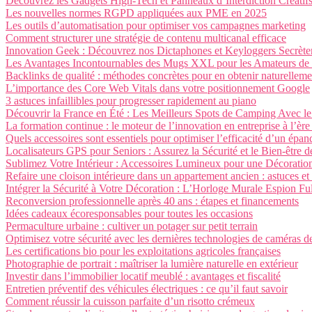
Découvrez les Gadgets High-Tech et Panneaux d’Interdiction Créatifs
Les nouvelles normes RGPD appliquées aux PME en 2025
Les outils d’automatisation pour optimiser vos campagnes marketing
Comment structurer une stratégie de contenu multicanal efficace
Innovation Geek : Découvrez nos Dictaphones et Keyloggers Secrète
Les Avantages Incontournables des Mugs XXL pour les Amateurs de 
Backlinks de qualité : méthodes concrètes pour en obtenir naturelleme
L’importance des Core Web Vitals dans votre positionnement Google
3 astuces infaillibles pour progresser rapidement au piano
Découvrir la France en Été : Les Meilleurs Spots de Camping Avec le
La formation continue : le moteur de l’innovation en entreprise à l’èr
Quels accessoires sont essentiels pour optimiser l’efficacité d’un épan
Localisateurs GPS pour Seniors : Assurez la Sécurité et le Bien-être 
Sublimez Votre Intérieur : Accessoires Lumineux pour une Décoratio
Refaire une cloison intérieure dans un appartement ancien : astuces et
Intégrer la Sécurité à Votre Décoration : L’Horloge Murale Espion F
Reconversion professionnelle après 40 ans : étapes et financements
Idées cadeaux écoresponsables pour toutes les occasions
Permaculture urbaine : cultiver un potager sur petit terrain
Optimisez votre sécurité avec les dernières technologies de caméras d
Les certifications bio pour les exploitations agricoles françaises
Photographie de portrait : maîtriser la lumière naturelle en extérieur
Investir dans l’immobilier locatif meublé : avantages et fiscalité
Entretien préventif des véhicules électriques : ce qu’il faut savoir
Comment réussir la cuisson parfaite d’un risotto crémeux