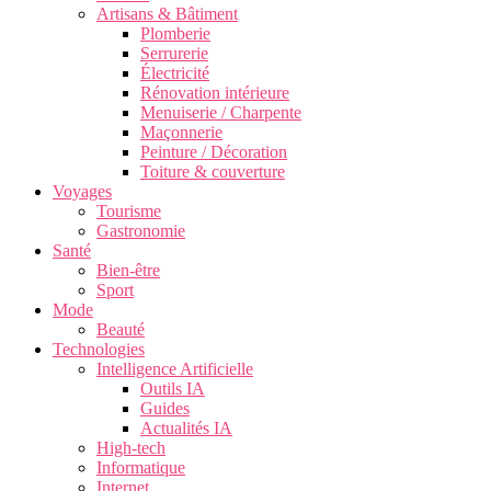
Artisans & Bâtiment
Plomberie
Serrurerie
Électricité
Rénovation intérieure
Menuiserie / Charpente
Maçonnerie
Peinture / Décoration
Toiture & couverture
Voyages
Tourisme
Gastronomie
Santé
Bien-être
Sport
Mode
Beauté
Technologies
Intelligence Artificielle
Outils IA
Guides
Actualités IA
High-tech
Informatique
Internet