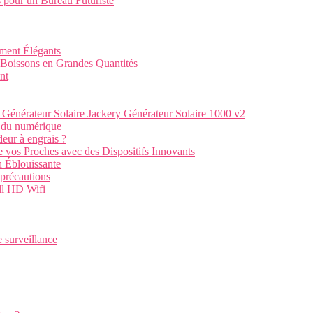
 pour un Bureau Futuriste
ment Élégants
Boissons en Grandes Quantités
nt
 Générateur Solaire Jackery Générateur Solaire 1000 v2
e du numérique
deur à engrais ?
de vos Proches avec des Dispositifs Innovants
n Éblouissante
 précautions
ull HD Wifi
e surveillance