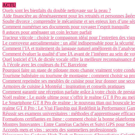
ACTU
Quels sont les bienfaits du double nettoyage sur la peau ?
Aide financière au déménagement pour les retraités et personnes âgée
Soulte divorce : comprendre le mécanisme et ses enjeux lors d’une sé
Comment numériser ses documents pour voyager l’esprit tranquille
8 astuces pour aménager un coin lecture parfait
Tracteur viticole : choisir le compagnon idéal pour l’entretien des vig
Le convoyeur agroalimentaire : un allié indispensable pour la sécurité et
Comment l’IA et traitement du langage naturel améliorent-ils l’analys
Comment évaluer la qualité d’une IA avant de l’intégrer au sein de vot
Quel logiciel d’IA de dictée vocale offre la meilleure reconnaissance d
À l’école avec les couleurs du FC Barcelone
Pourquoi faire un stage de pilotage moto change vraiment votre condu
Tourisme balnéaire ou tourisme de montagne : comment choisir sa pro
Comment repeindre ses meubles de cuisine pour leur donner une seco
Armoires de cuisine à Montréal : inspiration et conseils pratiques
Comment garantir une réception parfaite grâce à votre choix de prestat
Noël realme : Le guide ultime pour s’offrir le realme GT 8 Pro au meil
Le Smartphone GT 8 Pro de realme : le nouveau titan qui bouscule les
realme GT 8 Pro : Le Vrai Flagship qui Redéfinit la Performance G
Réussir ses examens universitaires : méthodes d’apprentissage efficac
Formations certifiantes en ligne : comment choisir la bonne plateform
Montres Innovantes : Entre Caméras Cachées et Suivi GPS pour Seni
Accords mets et vins : secrets des sommeliers professionnels