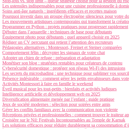
Stop-loss vs. stop limit – quelle stratégie choisir pour la gestion du ris
Les ustensiles indispensables pour une cuisine professionnelle à domic
Soins anti-âge naturels : ingrédients efficaces et recettes maison
Pourquoi investir dans un groupe électrogène silencieux pour votre do
Les mouvements artistiques contemporains qui transforment la créatio
Programmer en Python : projets pratiques pour progresser rapidement
Débuter dans l’aquarelle : techniques de base pour débutants
Équipement photo pour débutants : quel appareil choisir en 2025
Rédiger un CV percutant qui retient l’attention des recruteurs
Pédagogies alternatives : Montessori, Freinet et Steiner comparées
Comportement félin : décrypter les signaux de votre chat
Adopter un chien de refuge : préparation et adaptation
Monétiser son blog : stratégies rentables pour créateurs de contenu
Cybersécurité domestique : protéger son réseau Wi-Fi des intrusions
Les secrets du microshading : une technique pour sublimer vos sourci
Présence indésirable : comment gérer les petits envahisseurs dans vo
Activités Montessori à faire en famille le weekend
Éveil musical pour les tout-petits : bienfaits et activités ludiques
Intelligence artificielle et développement web en 2025
Diversification alimentaire menée par l’enfant : guide pratique
Jeux de société modernes : sélection pour soirées entre amis
Gérer les conflits familiaux avec la communication non violente
Réceptions privées et professionnelles : comment trouver le traiteur a
Croisière sur le Nil: Festivals Incontournables au Temple de Karnak
Les solutions efficaces pour réduire durablement sa consommation d’