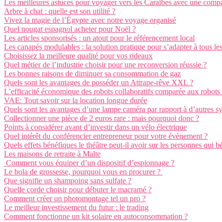
Les meilleures astuces pour voyager vers les Caraïbes avec une compa
Arbre à chat : quelle est son utilité ?
Vivez la magie de l’Égypte avec notre voyage organisé
Quel nougat espagnol acheter pour Noël ?
Les articles sponsorisés : un atout pour le référencement local
Les canapés modulables : la solution pratique pour s’adapter à tous le
Choisissez la meilleure qualité pour vos rideaux
Quel métier de l’industrie choisir pour une reconversion réussie ?
Les bonnes raisons de diminuer sa consommation de gaz
Quels sont les avantages de posséder un Attrape-rêve XXL ?
L’efficacité économique des robots collaboratifs comparée aux robots 
VAE: Tout savoir sur la location longue durée
Quels sont les avantages d’une lampe caméra par rapport à d’autres sy
Collectionner une pièce de 2 euros rare : mais pourquoi donc ?
Points à considérer avant d’investir dans un vélo électrique
Quel intérêt du conférencier entrepreneur pour votre évènement ?
Quels effets bénéfiques le théâtre peut-il avoir sur les personnes qui b
Les maisons de retraite à Malte
Comment vous équiper d’un dispositif d’espionnage ?
Le bola de grossesse, pourquoi vous en procurer ?
Que signifie un shampoing sans sulfate ?
Quelle corde choisir pour débuter le macramé ?
Comment créer un photomontage tel un pro ?
Le meilleur investissement du futur : le trading
Comment fonctionne un kit solaire en autoconsommation ?