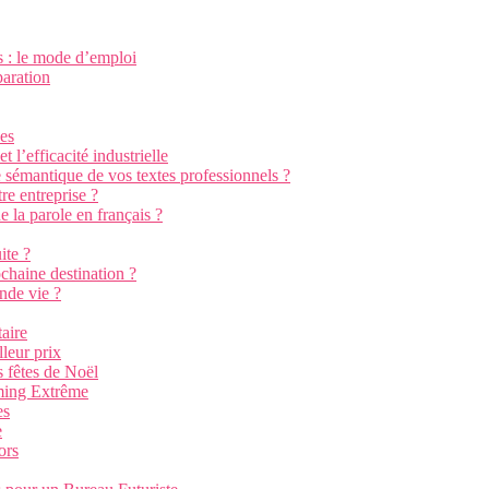
s : le mode d’emploi
paration
nes
 l’efficacité industrielle
e sémantique de vos textes professionnels ?
re entreprise ?
e la parole en français ?
ite ?
chaine destination ?
nde vie ?
aire
leur prix
 fêtes de Noël
aming Extrême
es
e
ors