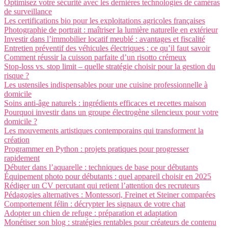
Optimisez votre sécurité avec les dernières technologies de caméras
de surveillance
Les certifications bio pour les exploitations agricoles françaises
Photographie de portrait : maîtriser la lumière naturelle en extérieur
Investir dans l’immobilier locatif meublé : avantages et fiscalité
Entretien préventif des véhicules électriques : ce qu’il faut savoir
Comment réussir la cuisson parfaite d’un risotto crémeux
Stop-loss vs. stop limit – quelle stratégie choisir pour la gestion du
risque ?
Les ustensiles indispensables pour une cuisine professionnelle à
domicile
Soins anti-âge naturels : ingrédients efficaces et recettes maison
Pourquoi investir dans un groupe électrogène silencieux pour votre
domicile ?
Les mouvements artistiques contemporains qui transforment la
création
Programmer en Python : projets pratiques pour progresser
rapidement
Débuter dans l’aquarelle : techniques de base pour débutants
Équipement photo pour débutants : quel appareil choisir en 2025
Rédiger un CV percutant qui retient l’attention des recruteurs
Pédagogies alternatives : Montessori, Freinet et Steiner comparées
Comportement félin : décrypter les signaux de votre chat
Adopter un chien de refuge : préparation et adaptation
Monétiser son blog : stratégies rentables pour créateurs de contenu