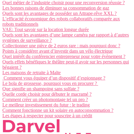
Quel métier de l’industrie choisir pour une reconversion réussie ?
Les bonnes raisons de diminuer sa consommation de gaz
Quels sont les avantages de posséder un Attrape-rêve XXL ?
L’efficacité économique des robots collaboratifs comparée aux
robots traditionnels
VAE: Tout savoir sur la location longue durée
Quels sont les avantages d’une lampe caméra par rapport à d’autres
systèmes de surveillance ?
Collectionner une pièce de 2 euros rare : mais pourquoi donc ?
Points à considérer avant d’investir dans un vélo électrique
Quel intérêt du conférencier entrepreneur pour votre évènement ?
Quels effets bénéfiques le théâtre peut-il avoir sur les personnes qui
bégaient ?
Les maisons de retraite à Malte
Comment vous équiper d’un dispositif d’espionnage ?
Le bola de grossesse, pourquoi vous en procurer ?
Que signifie un shampoing sans sulfate ?
Quelle corde choisir pour débuter le macramé ?
Comment créer un photomontage tel un pro ?
Le meilleur investissement du futur : le trading
Comment fonctionne un kit solaire en autoconsommation ?
Les étapes à respecter pour souscrire à un crédit