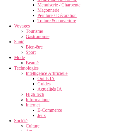
Menuiserie / Charpente
Maçonnerie
Peinture / Décoration
Toiture & couverture
Voyages
Tourisme
Gastronomie
Santé
Bien-être
Sport
Mode
Beauté
Technologies
Intelligence Artificielle
Outils IA
Guides
Actualités IA
High-tech
Informatique
Internet
E-Commerce
Jeux
Société
Culture