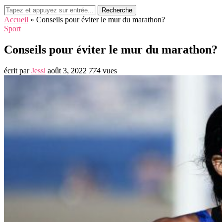
Recherche
Accueil
»
Conseils pour éviter le mur du marathon?
Sport
Conseils pour éviter le mur du marathon?
écrit par
Jessi
août 3, 2022
774
vues