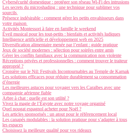
Cybersécurité domestique : protéger son réseau Wi-Fi des intrusions
Les secrets du microshading : une technique pour sublimer vos
sourcils
Présence indésirable : comment gérer les petits envahisseurs dans
votre maison
Activités Montessori à faire en famille le weekend
Éveil musical pour les tout-petits : bienfaits et activités ludiques
Intelligence artificielle et développement web en 2025
Diversification alimentaire menée par l’enfant : guide pratique
Jeux de société modernes : sélection pour soirées entre amis
Gérer les conflits familiaux avec la communication non violente
Réceptions privées et professionnelles : comment trouver le traiteur
approprié ?
Croisière sur le Nil: Festivals Incontournables au Temple de Karnak
Les solutions efficaces pour réduire durablement sa consommation
d’énergie
Les meilleures astuces pour voyager vers les Caraïbes avec une
compagnie aérienne fiable
Arbre à chat : quelle est son utilité ?
Vivez la magie de l’Égypte avec notre voyage organisé
Quel nougat espagnol acheter pour Noël ?
Les articles sponsorisés : un atout pour le référencement local
Les canapés modulables : la solution pratique pour s’adapter à tous
les espaces
Choisissez la meilleure qualité pour vos rideaux