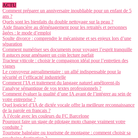
ACTU
Comment préparer un anniversaire inoubliable pour un enfant de 5
ans ?
Quels sont les bienfaits du double nettoyage sur la peau ?
Aide financière au déménagement pour les retraités et personnes
âgées : le mode d’emploi
Soulte divorce : comprendre le mécanisme et ses enjeux lors d’une
séparation
Comment numériser ses documents pour voyager l’esprit tranquille
8 astuces pour aménager un coin lecture parfait
Tracteur viticole : choisir le compagnon idéal pour l’entretien des
vignes
Le convoyeur agroalimentaire : un allié indispensable pour la
sécurité et l’efficacité industrielle
Comment l’IA et traitement du langage naturel améliorent-ils
l’analyse sémantique de vos textes professionnels ?
Comment évaluer la qualité d’une IA avant de l’intégrer au sein de
votre entreprise ?
Quel logiciel d’IA de dictée vocale offre la meilleure reconnaissance
de la parole en français ?
À l’école avec les couleurs du FC Barcelone
Pourquoi faire un stage de pilotage moto change vraiment votre
conduite ?
Tourisme balnéaire ou tourisme de montagne : comment choisir sa