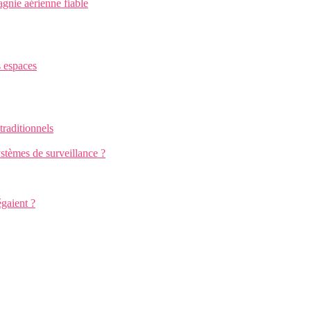
gnie aérienne fiable
s espaces
traditionnels
stèmes de surveillance ?
égaient ?