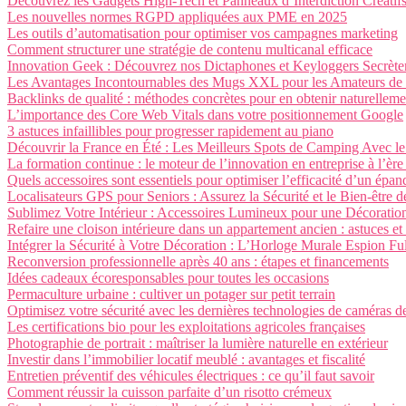
Découvrez les Gadgets High-Tech et Panneaux d’Interdiction Créatifs
Les nouvelles normes RGPD appliquées aux PME en 2025
Les outils d’automatisation pour optimiser vos campagnes marketing
Comment structurer une stratégie de contenu multicanal efficace
Innovation Geek : Découvrez nos Dictaphones et Keyloggers Secrète
Les Avantages Incontournables des Mugs XXL pour les Amateurs de 
Backlinks de qualité : méthodes concrètes pour en obtenir naturelleme
L’importance des Core Web Vitals dans votre positionnement Google
3 astuces infaillibles pour progresser rapidement au piano
Découvrir la France en Été : Les Meilleurs Spots de Camping Avec le
La formation continue : le moteur de l’innovation en entreprise à l’èr
Quels accessoires sont essentiels pour optimiser l’efficacité d’un épan
Localisateurs GPS pour Seniors : Assurez la Sécurité et le Bien-être 
Sublimez Votre Intérieur : Accessoires Lumineux pour une Décoratio
Refaire une cloison intérieure dans un appartement ancien : astuces et
Intégrer la Sécurité à Votre Décoration : L’Horloge Murale Espion F
Reconversion professionnelle après 40 ans : étapes et financements
Idées cadeaux écoresponsables pour toutes les occasions
Permaculture urbaine : cultiver un potager sur petit terrain
Optimisez votre sécurité avec les dernières technologies de caméras d
Les certifications bio pour les exploitations agricoles françaises
Photographie de portrait : maîtriser la lumière naturelle en extérieur
Investir dans l’immobilier locatif meublé : avantages et fiscalité
Entretien préventif des véhicules électriques : ce qu’il faut savoir
Comment réussir la cuisson parfaite d’un risotto crémeux