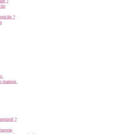
que ?
ile
micile ?
n
ls
tre maison
pproprié ?
énergie