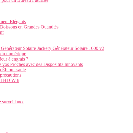
 pour un Bureau Futuriste
ment Élégants
Boissons en Grandes Quantités
nt
 Générateur Solaire Jackery Générateur Solaire 1000 v2
e du numérique
deur à engrais ?
de vos Proches avec des Dispositifs Innovants
n Éblouissante
 précautions
ull HD Wifi
e surveillance