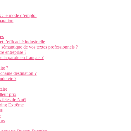
s : le mode d’emploi
paration
nes
 l’efficacité industrielle
e sémantique de vos textes professionnels ?
re entreprise ?
e la parole en français ?
ite ?
chaine destination ?
nde vie ?
aire
leur prix
 fêtes de Noël
aming Extrême
es
e
ors