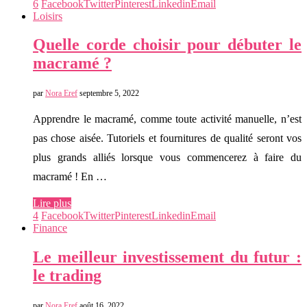
6
Facebook
Twitter
Pinterest
Linkedin
Email
Loisirs
Quelle corde choisir pour débuter le
macramé ?
par
Nora Eref
septembre 5, 2022
Apprendre le macramé, comme toute activité manuelle, n’est
pas chose aisée. Tutoriels et fournitures de qualité seront vos
plus grands alliés lorsque vous commencerez à faire du
macramé ! En …
Lire plus
4
Facebook
Twitter
Pinterest
Linkedin
Email
Finance
Le meilleur investissement du futur :
le trading
par
Nora Eref
août 16, 2022