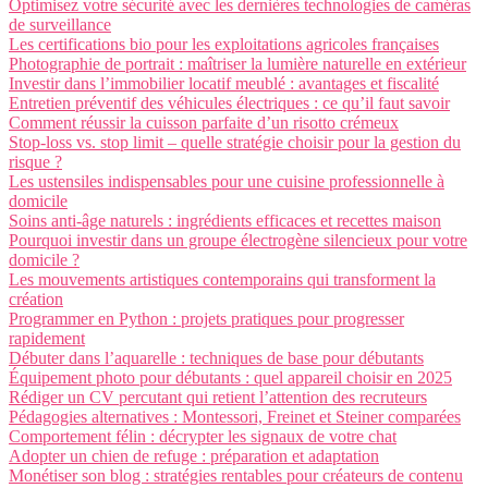
Optimisez votre sécurité avec les dernières technologies de caméras
de surveillance
Les certifications bio pour les exploitations agricoles françaises
Photographie de portrait : maîtriser la lumière naturelle en extérieur
Investir dans l’immobilier locatif meublé : avantages et fiscalité
Entretien préventif des véhicules électriques : ce qu’il faut savoir
Comment réussir la cuisson parfaite d’un risotto crémeux
Stop-loss vs. stop limit – quelle stratégie choisir pour la gestion du
risque ?
Les ustensiles indispensables pour une cuisine professionnelle à
domicile
Soins anti-âge naturels : ingrédients efficaces et recettes maison
Pourquoi investir dans un groupe électrogène silencieux pour votre
domicile ?
Les mouvements artistiques contemporains qui transforment la
création
Programmer en Python : projets pratiques pour progresser
rapidement
Débuter dans l’aquarelle : techniques de base pour débutants
Équipement photo pour débutants : quel appareil choisir en 2025
Rédiger un CV percutant qui retient l’attention des recruteurs
Pédagogies alternatives : Montessori, Freinet et Steiner comparées
Comportement félin : décrypter les signaux de votre chat
Adopter un chien de refuge : préparation et adaptation
Monétiser son blog : stratégies rentables pour créateurs de contenu