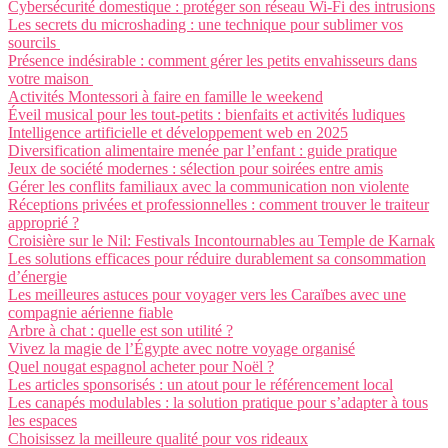
Cybersécurité domestique : protéger son réseau Wi-Fi des intrusions
Les secrets du microshading : une technique pour sublimer vos
sourcils
Présence indésirable : comment gérer les petits envahisseurs dans
votre maison
Activités Montessori à faire en famille le weekend
Éveil musical pour les tout-petits : bienfaits et activités ludiques
Intelligence artificielle et développement web en 2025
Diversification alimentaire menée par l’enfant : guide pratique
Jeux de société modernes : sélection pour soirées entre amis
Gérer les conflits familiaux avec la communication non violente
Réceptions privées et professionnelles : comment trouver le traiteur
approprié ?
Croisière sur le Nil: Festivals Incontournables au Temple de Karnak
Les solutions efficaces pour réduire durablement sa consommation
d’énergie
Les meilleures astuces pour voyager vers les Caraïbes avec une
compagnie aérienne fiable
Arbre à chat : quelle est son utilité ?
Vivez la magie de l’Égypte avec notre voyage organisé
Quel nougat espagnol acheter pour Noël ?
Les articles sponsorisés : un atout pour le référencement local
Les canapés modulables : la solution pratique pour s’adapter à tous
les espaces
Choisissez la meilleure qualité pour vos rideaux