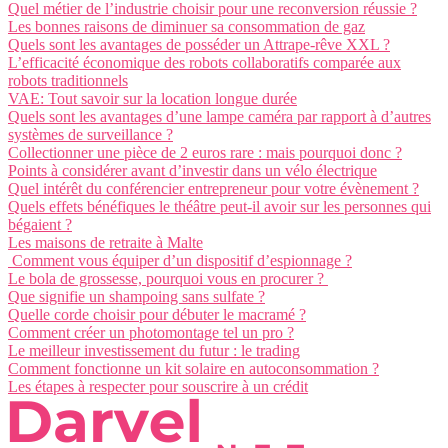
Quel métier de l’industrie choisir pour une reconversion réussie ?
Les bonnes raisons de diminuer sa consommation de gaz
Quels sont les avantages de posséder un Attrape-rêve XXL ?
L’efficacité économique des robots collaboratifs comparée aux
robots traditionnels
VAE: Tout savoir sur la location longue durée
Quels sont les avantages d’une lampe caméra par rapport à d’autres
systèmes de surveillance ?
Collectionner une pièce de 2 euros rare : mais pourquoi donc ?
Points à considérer avant d’investir dans un vélo électrique
Quel intérêt du conférencier entrepreneur pour votre évènement ?
Quels effets bénéfiques le théâtre peut-il avoir sur les personnes qui
bégaient ?
Les maisons de retraite à Malte
Comment vous équiper d’un dispositif d’espionnage ?
Le bola de grossesse, pourquoi vous en procurer ?
Que signifie un shampoing sans sulfate ?
Quelle corde choisir pour débuter le macramé ?
Comment créer un photomontage tel un pro ?
Le meilleur investissement du futur : le trading
Comment fonctionne un kit solaire en autoconsommation ?
Les étapes à respecter pour souscrire à un crédit