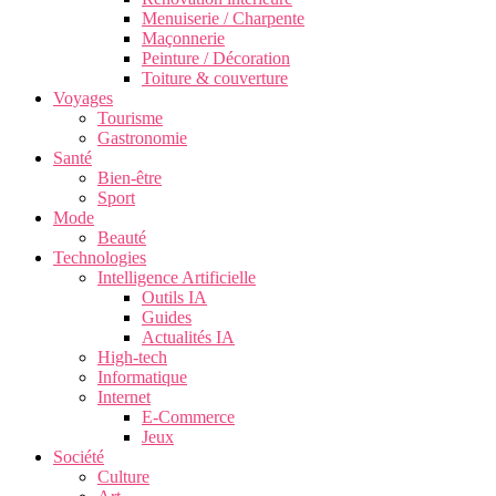
Menuiserie / Charpente
Maçonnerie
Peinture / Décoration
Toiture & couverture
Voyages
Tourisme
Gastronomie
Santé
Bien-être
Sport
Mode
Beauté
Technologies
Intelligence Artificielle
Outils IA
Guides
Actualités IA
High-tech
Informatique
Internet
E-Commerce
Jeux
Société
Culture