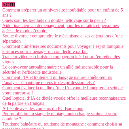
ACTU
Comment préparer un anniversaire inoubliable pour un enfant de 5
ans ?
Quels sont les bienfaits du double nettoyage sur la peau ?
Aide financière au déménagement pour les retraités et personnes
âgées : le mode d’emploi
Soulte divorce : comprendre le mécanisme et ses enjeux lors d’une
séparation
Comment numériser ses documents pour voyager l’esprit tranquille
8 astuces pour aménager un coin lecture parfait
Tracteur viticole : choisir le compagnon idéal pour l’entretien des
vignes
Le convoyeur agroalimentaire : un allié indispensable pour la
sécurité et l’efficacité industrielle
Comment l’IA et traitement du langage naturel améliorent-ils
l’analyse sémantique de vos textes professionnels ?
Comment évaluer la qualité d’une IA avant de l’intégrer au sein de
votre entreprise ?
Quel logiciel d’IA de dictée vocale offre la meilleure reconnaissance
de la parole en français ?
À l’école avec les couleurs du FC Barcelone
Pourquoi faire un stage de pilotage moto change vraiment votre
conduite ?
Tourisme balnéaire ou tourisme de montagne : comment choisir sa