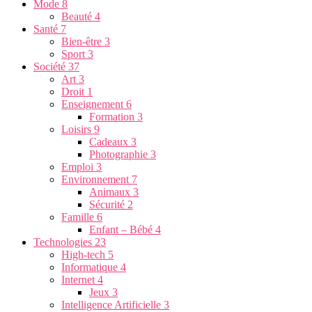
Mode
8
Beauté
4
Santé
7
Bien-être
3
Sport
3
Société
37
Art
3
Droit
1
Enseignement
6
Formation
3
Loisirs
9
Cadeaux
3
Photographie
3
Emploi
3
Environnement
7
Animaux
3
Sécurité
2
Famille
6
Enfant – Bébé
4
Technologies
23
High-tech
5
Informatique
4
Internet
4
Jeux
3
Intelligence Artificielle
3