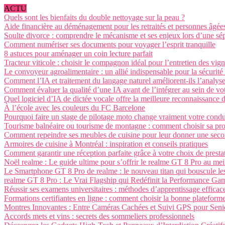
ACTU
Quels sont les bienfaits du double nettoyage sur la peau ?
Aide financière au déménagement pour les retraités et personnes âgée
Soulte divorce : comprendre le mécanisme et ses enjeux lors d’une sé
Comment numériser ses documents pour voyager l’esprit tranquille
8 astuces pour aménager un coin lecture parfait
Tracteur viticole : choisir le compagnon idéal pour l’entretien des vig
Le convoyeur agroalimentaire : un allié indispensable pour la sécurité et
Comment l’IA et traitement du langage naturel améliorent-ils l’analys
Comment évaluer la qualité d’une IA avant de l’intégrer au sein de vot
Quel logiciel d’IA de dictée vocale offre la meilleure reconnaissance d
À l’école avec les couleurs du FC Barcelone
Pourquoi faire un stage de pilotage moto change vraiment votre condu
Tourisme balnéaire ou tourisme de montagne : comment choisir sa pro
Comment repeindre ses meubles de cuisine pour leur donner une seco
Armoires de cuisine à Montréal : inspiration et conseils pratiques
Comment garantir une réception parfaite grâce à votre choix de prestat
Noël realme : Le guide ultime pour s’offrir le realme GT 8 Pro au meil
Le Smartphone GT 8 Pro de realme : le nouveau titan qui bouscule les
realme GT 8 Pro : Le Vrai Flagship qui Redéfinit la Performance G
Réussir ses examens universitaires : méthodes d’apprentissage efficac
Formations certifiantes en ligne : comment choisir la bonne plateform
Montres Innovantes : Entre Caméras Cachées et Suivi GPS pour Seni
Accords mets et vins : secrets des sommeliers professionnels