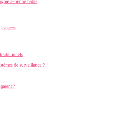
gnie aérienne fiable
s espaces
traditionnels
stèmes de surveillance ?
égaient ?