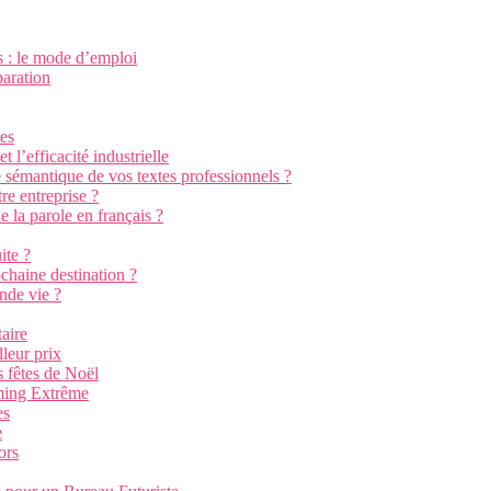
s : le mode d’emploi
paration
nes
 l’efficacité industrielle
e sémantique de vos textes professionnels ?
re entreprise ?
e la parole en français ?
ite ?
chaine destination ?
nde vie ?
aire
leur prix
 fêtes de Noël
aming Extrême
es
e
ors