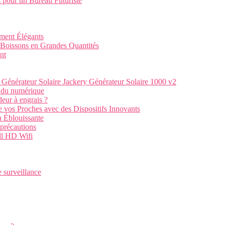
 pour un Bureau Futuriste
ment Élégants
Boissons en Grandes Quantités
nt
 Générateur Solaire Jackery Générateur Solaire 1000 v2
e du numérique
deur à engrais ?
de vos Proches avec des Dispositifs Innovants
n Éblouissante
 précautions
ull HD Wifi
e surveillance