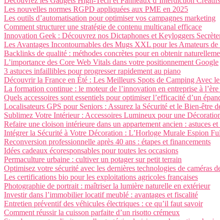
Découvrez les Gadgets High-Tech et Panneaux d’Interdiction Créatifs
Les nouvelles normes RGPD appliquées aux PME en 2025
Les outils d’automatisation pour optimiser vos campagnes marketing
Comment structurer une stratégie de contenu multicanal efficace
Innovation Geek : Découvrez nos Dictaphones et Keyloggers Secrète
Les Avantages Incontournables des Mugs XXL pour les Amateurs de 
Backlinks de qualité : méthodes concrètes pour en obtenir naturelleme
L’importance des Core Web Vitals dans votre positionnement Google
3 astuces infaillibles pour progresser rapidement au piano
Découvrir la France en Été : Les Meilleurs Spots de Camping Avec le
La formation continue : le moteur de l’innovation en entreprise à l’èr
Quels accessoires sont essentiels pour optimiser l’efficacité d’un épan
Localisateurs GPS pour Seniors : Assurez la Sécurité et le Bien-être 
Sublimez Votre Intérieur : Accessoires Lumineux pour une Décoratio
Refaire une cloison intérieure dans un appartement ancien : astuces et
Intégrer la Sécurité à Votre Décoration : L’Horloge Murale Espion F
Reconversion professionnelle après 40 ans : étapes et financements
Idées cadeaux écoresponsables pour toutes les occasions
Permaculture urbaine : cultiver un potager sur petit terrain
Optimisez votre sécurité avec les dernières technologies de caméras d
Les certifications bio pour les exploitations agricoles françaises
Photographie de portrait : maîtriser la lumière naturelle en extérieur
Investir dans l’immobilier locatif meublé : avantages et fiscalité
Entretien préventif des véhicules électriques : ce qu’il faut savoir
Comment réussir la cuisson parfaite d’un risotto crémeux