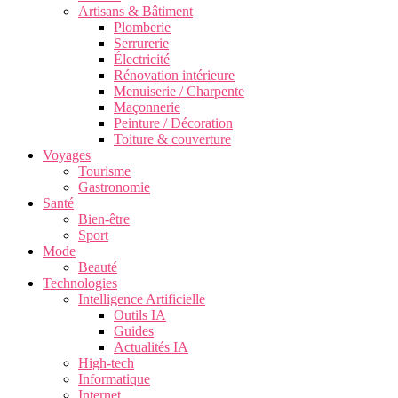
Artisans & Bâtiment
Plomberie
Serrurerie
Électricité
Rénovation intérieure
Menuiserie / Charpente
Maçonnerie
Peinture / Décoration
Toiture & couverture
Voyages
Tourisme
Gastronomie
Santé
Bien-être
Sport
Mode
Beauté
Technologies
Intelligence Artificielle
Outils IA
Guides
Actualités IA
High-tech
Informatique
Internet