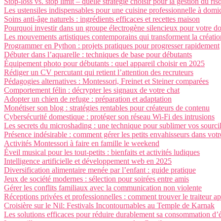
Stop-loss vs. stop limit – quelle stratégie choisir pour la gestion du ris
Les ustensiles indispensables pour une cuisine professionnelle à domic
Soins anti-âge naturels : ingrédients efficaces et recettes maison
Pourquoi investir dans un groupe électrogène silencieux pour votre do
Les mouvements artistiques contemporains qui transforment la créatio
Programmer en Python : projets pratiques pour progresser rapidement
Débuter dans l’aquarelle : techniques de base pour débutants
Équipement photo pour débutants : quel appareil choisir en 2025
Rédiger un CV percutant qui retient l’attention des recruteurs
Pédagogies alternatives : Montessori, Freinet et Steiner comparées
Comportement félin : décrypter les signaux de votre chat
Adopter un chien de refuge : préparation et adaptation
Monétiser son blog : stratégies rentables pour créateurs de contenu
Cybersécurité domestique : protéger son réseau Wi-Fi des intrusions
Les secrets du microshading : une technique pour sublimer vos sourci
Présence indésirable : comment gérer les petits envahisseurs dans vo
Activités Montessori à faire en famille le weekend
Éveil musical pour les tout-petits : bienfaits et activités ludiques
Intelligence artificielle et développement web en 2025
Diversification alimentaire menée par l’enfant : guide pratique
Jeux de société modernes : sélection pour soirées entre amis
Gérer les conflits familiaux avec la communication non violente
Réceptions privées et professionnelles : comment trouver le traiteur a
Croisière sur le Nil: Festivals Incontournables au Temple de Karnak
Les solutions efficaces pour réduire durablement sa consommation d’