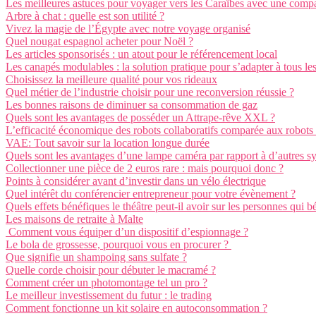
Les meilleures astuces pour voyager vers les Caraïbes avec une compa
Arbre à chat : quelle est son utilité ?
Vivez la magie de l’Égypte avec notre voyage organisé
Quel nougat espagnol acheter pour Noël ?
Les articles sponsorisés : un atout pour le référencement local
Les canapés modulables : la solution pratique pour s’adapter à tous le
Choisissez la meilleure qualité pour vos rideaux
Quel métier de l’industrie choisir pour une reconversion réussie ?
Les bonnes raisons de diminuer sa consommation de gaz
Quels sont les avantages de posséder un Attrape-rêve XXL ?
L’efficacité économique des robots collaboratifs comparée aux robots 
VAE: Tout savoir sur la location longue durée
Quels sont les avantages d’une lampe caméra par rapport à d’autres sy
Collectionner une pièce de 2 euros rare : mais pourquoi donc ?
Points à considérer avant d’investir dans un vélo électrique
Quel intérêt du conférencier entrepreneur pour votre évènement ?
Quels effets bénéfiques le théâtre peut-il avoir sur les personnes qui b
Les maisons de retraite à Malte
Comment vous équiper d’un dispositif d’espionnage ?
Le bola de grossesse, pourquoi vous en procurer ?
Que signifie un shampoing sans sulfate ?
Quelle corde choisir pour débuter le macramé ?
Comment créer un photomontage tel un pro ?
Le meilleur investissement du futur : le trading
Comment fonctionne un kit solaire en autoconsommation ?