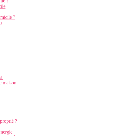
que ?
ile
micile ?
n
ls
tre maison
pproprié ?
énergie