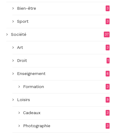
Bien-être
3
Sport
3
Société
37
Art
3
Droit
1
Enseignement
6
Formation
3
Loisirs
9
Cadeaux
3
Photographie
3