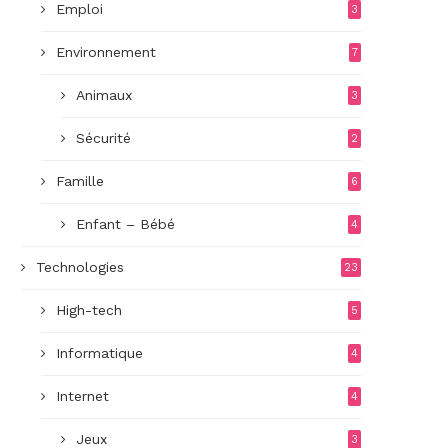
Emploi
3
Environnement
7
Animaux
3
Sécurité
2
Famille
6
Enfant – Bébé
4
Technologies
23
High-tech
5
Informatique
4
Internet
4
Jeux
3