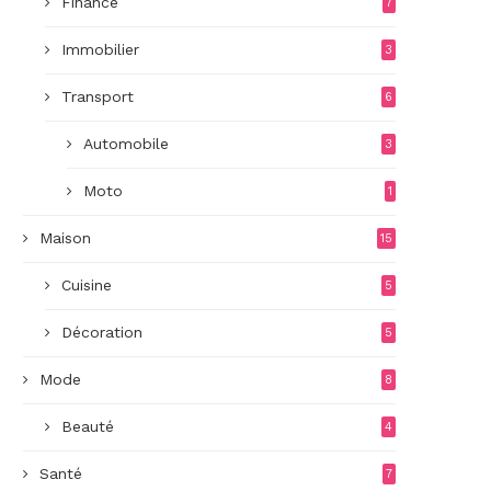
Finance
7
Immobilier
3
Transport
6
Automobile
3
Moto
1
Maison
15
Cuisine
5
Décoration
5
Mode
8
Beauté
4
Santé
7