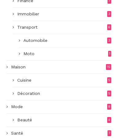
Finance
7
Immobilier
3
Transport
6
Automobile
3
Moto
1
Maison
15
Cuisine
5
Décoration
5
Mode
8
Beauté
4
Santé
7