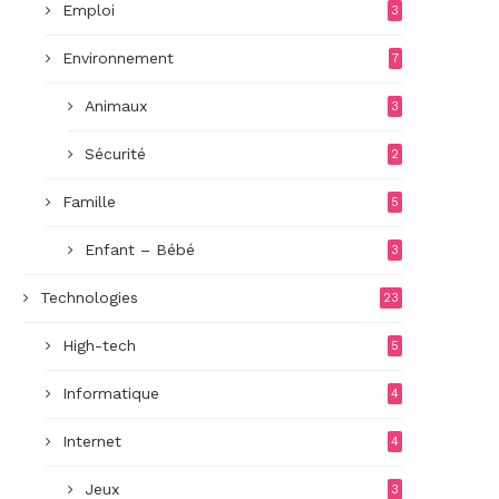
Emploi
3
Environnement
7
Animaux
3
Sécurité
2
Famille
5
Enfant – Bébé
3
Technologies
23
High-tech
5
Informatique
4
Internet
4
Jeux
3