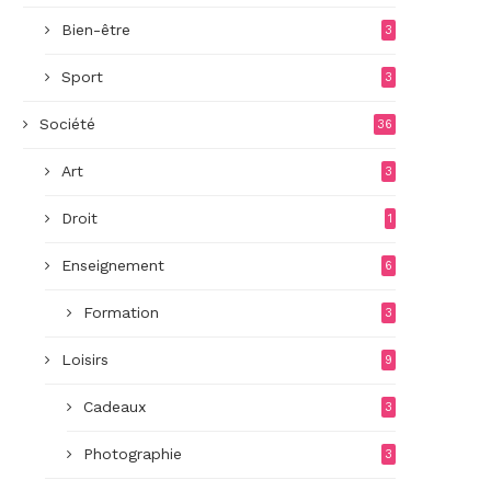
Bien-être
3
Sport
3
Société
36
Art
3
Droit
1
Enseignement
6
Formation
3
Loisirs
9
Cadeaux
3
Photographie
3