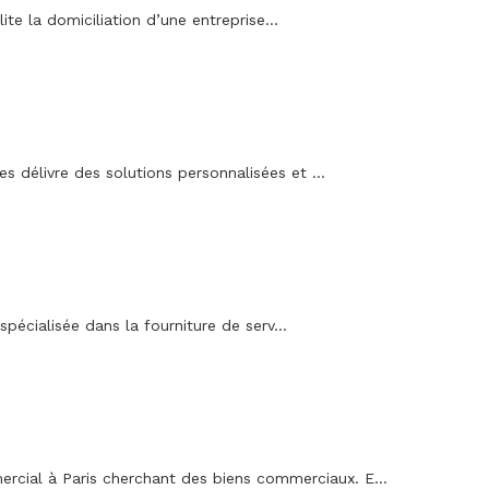
te la domiciliation d’une entreprise...
es délivre des solutions personnalisées et ...
pécialisée dans la fourniture de serv...
cial à Paris cherchant des biens commerciaux. E...